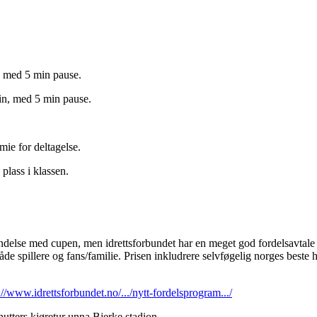
, med 5 min pause.
in, med 5 min pause.
mie for deltagelse.
 plass i klassen.
bindelse med cupen, men idrettsforbundet har en meget god fordelsavtal
både spillere og fans/familie. Prisen inkludrere selvføgelig norges beste 
://www.idrettsforbundet.no/.../nytt-fordelsprogram.../
utters kjøretur unna Bjerke stadion