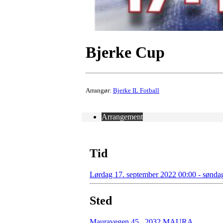
Bjerke Cup
Arrangør:
Bjerke IL Fotball
Arrangement
Tid
Lørdag 17. september 2022 00:00 - sønda
Sted
Mauravegen 45
,
2032 MAURA