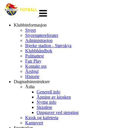
Veksle
navigasjon
Klubbinformasjon
Styret
Styremøtereferater
Administrasjon
Bjerke stadion - Støvskya
Klubbhåndbok
Politiattest
Fair Play
Kontakt oss
Årshjul
Historie
Dugnadsinnstrukser
Åslia
Generell info
Åpning av kiosken
Nyttig info
Skiutleie
Oppgaver ved stenging
Kiosk og kafeteria
Kampvert
Sportsplan