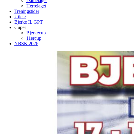
Damelaget
Herrelaget
Treningstider
Utleie
Bjerke IL GPT
Cuper
Bjerkecup
11ercup
NBSK 2026