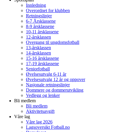
Innledning
Overordnet for klubben
Retningslinjer
6-7 Årsklassene
8-9 årsklassene
10-11 årsklassene
12-årsklassen
Overgang til ungdomsfotball
13-årsklassen
14-årsklassen
15-16 årsklassene
17-19 årsklassene
Seniorfotball
Øvelsesutvalg 6-11 år
Øvelsesutvalg 12 år og oppover
Nasjonale retningslinjer
Dommere og dommerutvikling
Vedlegg og lenker
Bli medlem
Bli medlem
Aktivitetsavgift
Våre lag
Våre lag 2026
Lagsoversikt Fotball.no