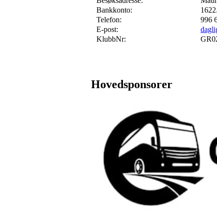
Besøksadresse:
Maur
Bankkonto:
1622
Telefon:
996 
E-post:
dagli
KlubbNr:
GR0
Hovedsponsorer