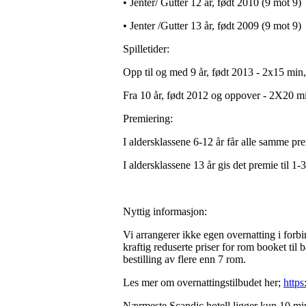
• Jenter/ Gutter 12 år, født 2010 (9 mot 9)
• Jenter /Gutter 13 år, født 2009 (9 mot 9)
Spilletider:
Opp til og med 9 år, født 2013 - 2x15 min
Fra 10 år, født 2012 og oppover - 2X20 m
Premiering:
I aldersklassene 6-12 år får alle samme pre
I aldersklassene 13 år gis det premie til 1-3
Nyttig informasjon:
Vi arrangerer ikke egen overnatting i for
kraftig reduserte priser for rom booket til 
bestilling av flere enn 7 rom.
Les mer om overnattingstilbudet her;
https
Nærmeste Scandic hotell ligger kun 10 min