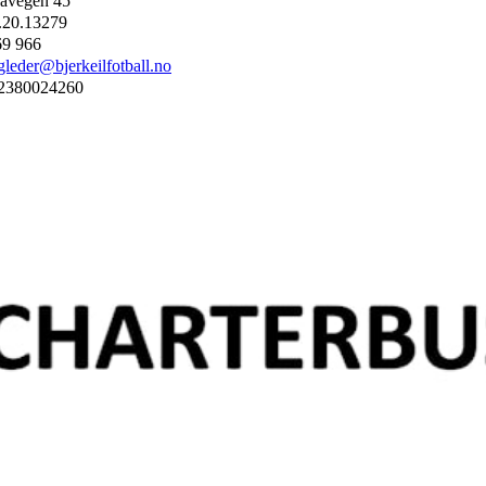
avegen 45
.20.13279
69 966
gleder@bjerkeilfotball.no
2380024260