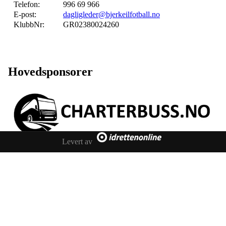
Telefon:
996 69 966
E-post:
dagligleder@bjerkeilfotball.no
KlubbNr:
GR02380024260
Hovedsponsorer
Levert av
Sponsorer