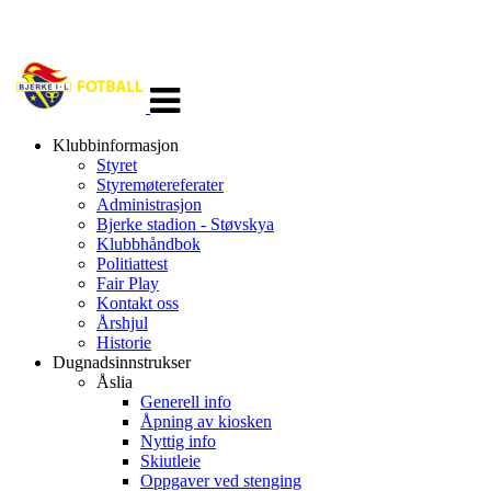
Veksle
navigasjon
Klubbinformasjon
Styret
Styremøtereferater
Administrasjon
Bjerke stadion - Støvskya
Klubbhåndbok
Politiattest
Fair Play
Kontakt oss
Årshjul
Historie
Dugnadsinnstrukser
Åslia
Generell info
Åpning av kiosken
Nyttig info
Skiutleie
Oppgaver ved stenging