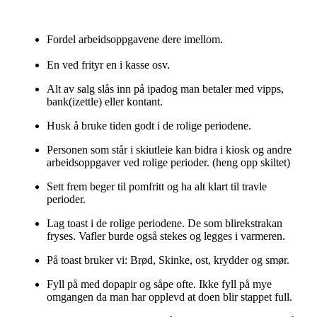
Fordel arbeidsoppgavene dere imellom.
En ved frityr en i kasse osv.
Alt av salg slås inn på ipadog man betaler med vipps,
bank(izettle) eller kontant.
Husk å bruke tiden godt i de rolige periodene.
Personen som står i skiutleie kan bidra i kiosk og andre
arbeidsoppgaver ved rolige perioder. (heng opp skiltet)
Sett frem beger til pomfritt og ha alt klart til travle
perioder.
Lag toast i de rolige periodene. De som blirekstrakan
fryses. Vafler burde også stekes og legges i varmeren.
På toast bruker vi: Brød, Skinke, ost, krydder og smør.
Fyll på med dopapir og såpe ofte. Ikke fyll på mye
omgangen da man har opplevd at doen blir stappet full.