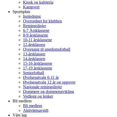
Kiosk og kafeteria
Kampvert
Sportsplan
Innledning
Overordnet for klubben
Retningslinjer
6-7 Årsklassene
8-9 årsklassene
10-11 årsklassene
12-årsklassen
Overgang til ungdomsfotball
13-årsklassen
14-årsklassen
15-16 årsklassene
17-19 årsklassene
Seniorfotball
Øvelsesutvalg 6-11 år
Øvelsesutvalg 12 år og oppover
Nasjonale retningslinjer
Dommere og dommerutvikling
Vedlegg og lenker
Bli medlem
Bli medlem
Aktivitetsavgift
Våre lag