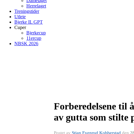
Damelaget
Herrelaget
Treningstider
Utleie
Bjerke IL GPT
Cuper
Bjerkecup
11ercup
NBSK 2026
Forberedelsene til å
av gutta som stilte
Postet av
Stian Evenrud Kobberstad
den
2