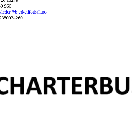
.20.13279
69 966
gleder@bjerkeilfotball.no
2380024260