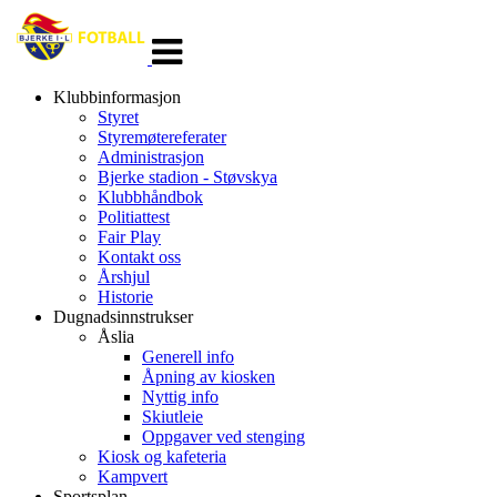
Veksle
navigasjon
Klubbinformasjon
Styret
Styremøtereferater
Administrasjon
Bjerke stadion - Støvskya
Klubbhåndbok
Politiattest
Fair Play
Kontakt oss
Årshjul
Historie
Dugnadsinnstrukser
Åslia
Generell info
Åpning av kiosken
Nyttig info
Skiutleie
Oppgaver ved stenging
Kiosk og kafeteria
Kampvert
Sportsplan