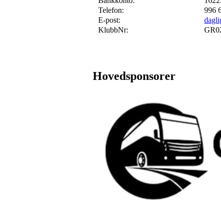
Bankkonto:
1622
Telefon:
996 
E-post:
dagli
KlubbNr:
GR0
Hovedsponsorer