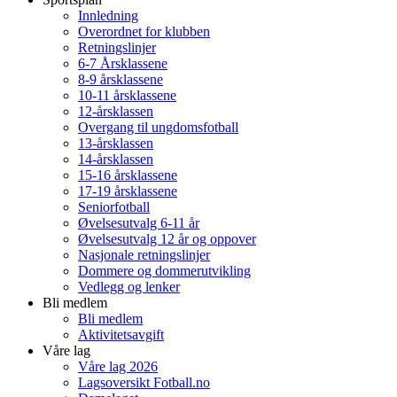
Innledning
Overordnet for klubben
Retningslinjer
6-7 Årsklassene
8-9 årsklassene
10-11 årsklassene
12-årsklassen
Overgang til ungdomsfotball
13-årsklassen
14-årsklassen
15-16 årsklassene
17-19 årsklassene
Seniorfotball
Øvelsesutvalg 6-11 år
Øvelsesutvalg 12 år og oppover
Nasjonale retningslinjer
Dommere og dommerutvikling
Vedlegg og lenker
Bli medlem
Bli medlem
Aktivitetsavgift
Våre lag
Våre lag 2026
Lagsoversikt Fotball.no