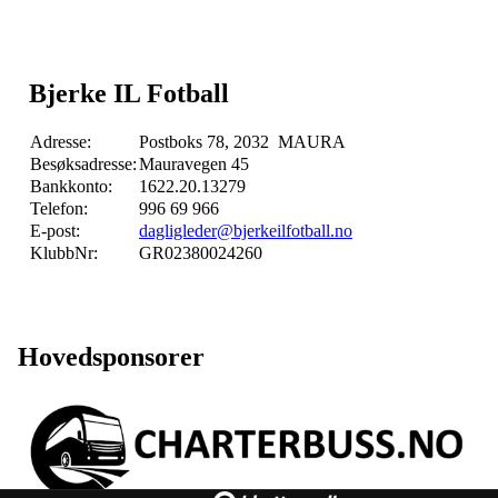
Bjerke IL Fotball
Adresse:
Postboks 78, 2032 MAURA
Besøksadresse:
Mauravegen 45
Bankkonto:
1622.20.13279
Telefon:
996 69 966
E-post:
dagligleder@bjerkeilfotball.no
KlubbNr:
GR02380024260
Hovedsponsorer