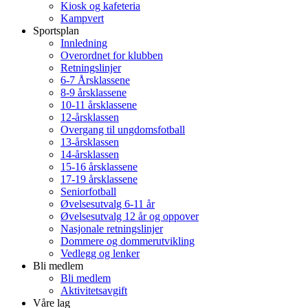
Kiosk og kafeteria
Kampvert
Sportsplan
Innledning
Overordnet for klubben
Retningslinjer
6-7 Årsklassene
8-9 årsklassene
10-11 årsklassene
12-årsklassen
Overgang til ungdomsfotball
13-årsklassen
14-årsklassen
15-16 årsklassene
17-19 årsklassene
Seniorfotball
Øvelsesutvalg 6-11 år
Øvelsesutvalg 12 år og oppover
Nasjonale retningslinjer
Dommere og dommerutvikling
Vedlegg og lenker
Bli medlem
Bli medlem
Aktivitetsavgift
Våre lag