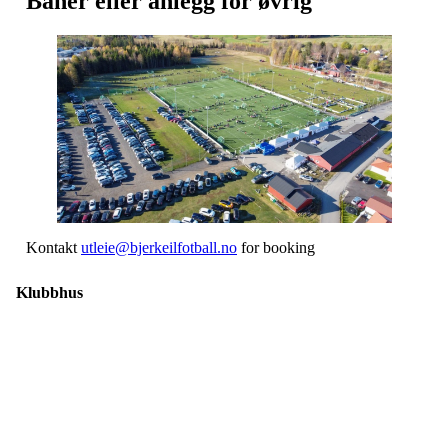
Baner eller anlegg for øvrig
Kontakt
utleie@bjerkeilfotball.no
for booking
Klubbhus