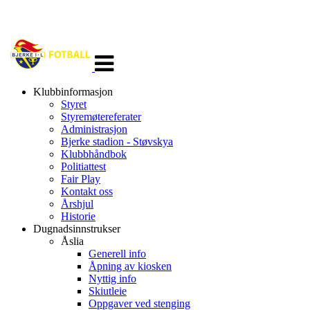
Veksle
navigasjon
Klubbinformasjon
Styret
Styremøtereferater
Administrasjon
Bjerke stadion - Støvskya
Klubbhåndbok
Politiattest
Fair Play
Kontakt oss
Årshjul
Historie
Dugnadsinnstrukser
Åslia
Generell info
Åpning av kiosken
Nyttig info
Skiutleie
Oppgaver ved stenging