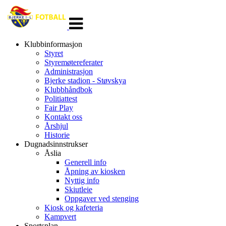
Veksle
navigasjon
Klubbinformasjon
Styret
Styremøtereferater
Administrasjon
Bjerke stadion - Støvskya
Klubbhåndbok
Politiattest
Fair Play
Kontakt oss
Årshjul
Historie
Dugnadsinnstrukser
Åslia
Generell info
Åpning av kiosken
Nyttig info
Skiutleie
Oppgaver ved stenging
Kiosk og kafeteria
Kampvert
Sportsplan