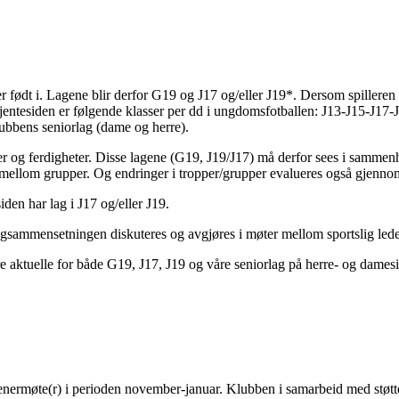
er født i. Lagene blir derfor G19 og J17 og/eller J19*. Dersom spilleren 
 jentesiden er følgende klasser per dd i ungdomsfotballen: J13-J15-J
klubbens seniorlag (dame og herre).
ver og ferdigheter. Disse lagene (G19, J19/J17) må derfor sees i sammenh
mellom grupper. Og endringer i tropper/grupper evalueres også gjennom år
siden har lag i J17 og/eller J19.
lagsammensetningen diskuteres og avgjøres i møter mellom sportslig ledel
ære aktuelle for både G19, J17, J19 og våre seniorlag på herre- og dame
nermøte(r) i perioden november-januar. Klubben i samarbeid med støttea