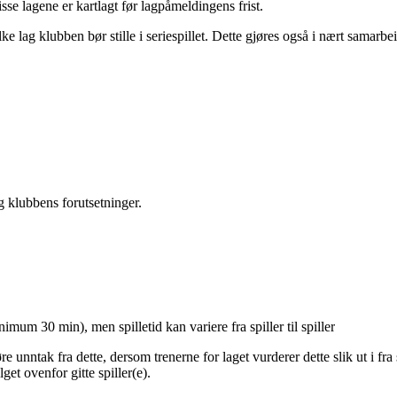
disse lagene er kartlagt før lagpåmeldingens frist.
lke lag klubben bør stille i seriespillet. Dette gjøres også i nært sama
g klubbens forutsetninger.
nimum 30 min), men spilletid kan variere fra spiller til spiller
 unntak fra dette, dersom trenerne for laget vurderer dette slik ut i fra
get ovenfor gitte spiller(e).