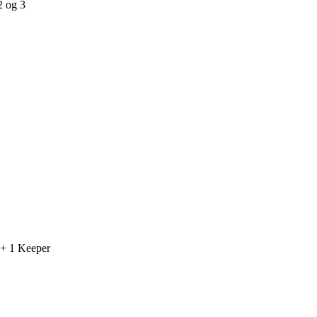
2 og 3
e + 1 Keeper