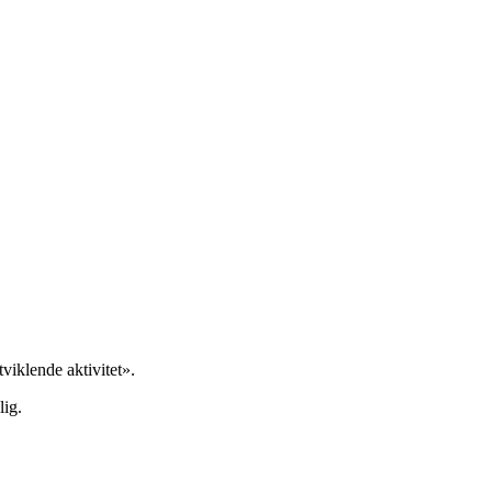
tviklende aktivitet».
lig.