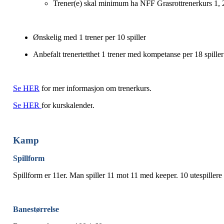
Trener(e) skal minimum ha NFF Grasrottrenerkurs 1, 
Ønskelig med 1 trener per 10 spiller
Anbefalt trenertetthet 1 trener med kompetanse per 18 spiller
Se
HER
for mer informasjon om trenerkurs.
Se
HER
fo
r kurskalender
.
Kamp
Spillform
Spillform er 11er. Man spiller 11 mot 11 med keeper. 10 utespiller
Banestørrelse