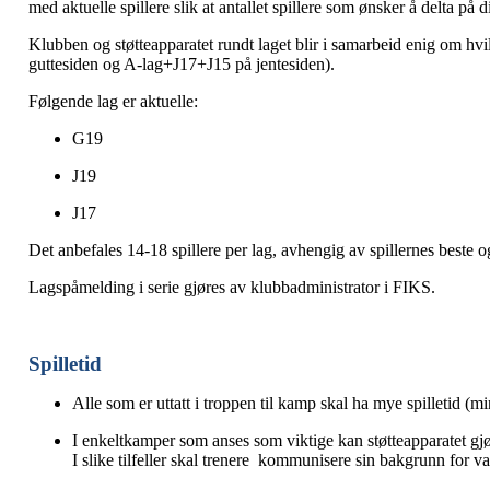
med aktuelle spillere slik at antallet spillere som ønsker å delta på 
Klubben og støtteapparatet rundt laget blir i samarbeid enig om hvi
guttesiden og A-lag+J17+J15 på jentesiden).
Følgende lag er aktuelle:
G19
J19
J17
Det anbefales 14-18 spillere per lag, avhengig av spillernes beste o
Lagspåmelding i serie gjøres av klubbadministrator i FIKS.
Spilletid
Alle som er uttatt i troppen til kamp skal ha mye spilletid (mi
I enkeltkamper som anses som viktige kan støtteapparatet gjøre
I slike tilfeller skal trenere kommunisere sin bakgrunn for val