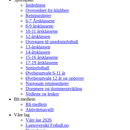
Innledning
Overordnet for klubben
Retningslinjer
6-7 Årsklassene
8-9 årsklassene
10-11 årsklassene
12-årsklassen
Overgang til ungdomsfotball
13-årsklassen
14-årsklassen
15-16 årsklassene
17-19 årsklassene
Seniorfotball
Øvelsesutvalg 6-11 år
Øvelsesutvalg 12 år og oppover
Nasjonale retningslinjer
Dommere og dommerutvikling
Vedlegg og lenker
Bli medlem
Bli medlem
Aktivitetsavgift
Våre lag
Våre lag 2026
Lagsoversikt Fotball.no