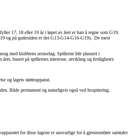
fyller 17, 18 eller 19 år i løpet av året er han å regne som G19,
17-J19 og på guttesiden er det G13-G14-G16-G19). De mest
eng med klubbens seniorlag. Spillerne blir plassert i
et, basert på spillernes interesse, utvikling og ferdigheter.
se og lagets støtteapparat.
siden. Både permanent og naturligvis også ved hospitering.
pparatet for disse lagene er ansvarlige for å gjennomføre samtaler