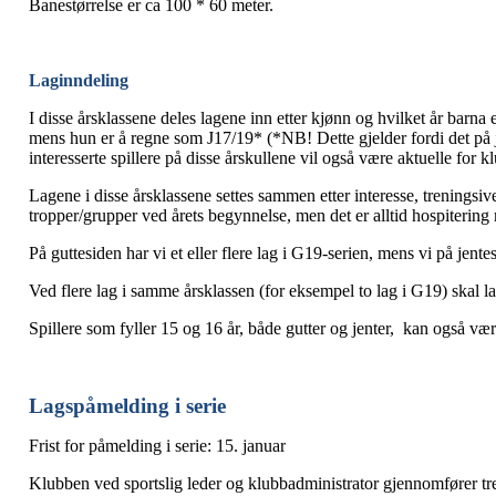
Banestørrelse er ca 100 * 60 meter.
Laginndeling
I disse årsklassene deles lagene inn etter kjønn og hvilket år barna 
mens hun er å regne som J17/19* (*NB! Dette gjelder fordi det på
interesserte spillere på disse årskullene vil også være aktuelle for 
Lagene i disse årsklassene settes sammen etter interesse, treningsi
tropper/grupper ved årets begynnelse, men det er alltid hospitering 
På guttesiden har vi et eller flere lag i G19-serien, mens vi på jente
Ved flere lag i samme årsklassen (for eksempel to lag i G19) skal 
Spillere som fyller 15 og 16 år, både gutter og jenter, kan også v
Lagspåmelding i serie
Frist for påmelding i serie: 15. januar
Klubben ved sportslig leder og klubbadministrator gjennomfører tre