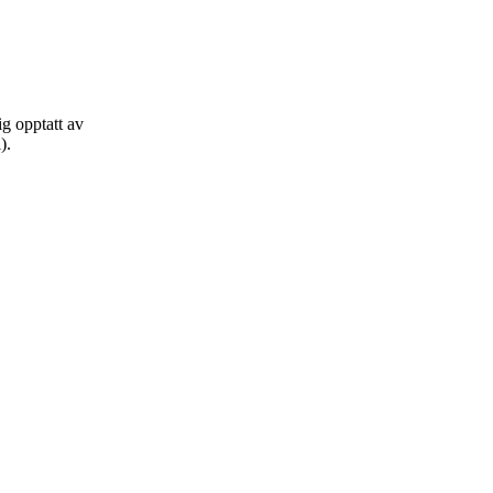
ig opptatt av
l).