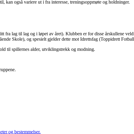
til, kan også variere ut i fra interesse, treningsoppmøte og holdninger.
tt fra lag til lag og i løpet av året). Klubben er for disse årskullene veld
ående Skole), og spesielt gjelder dette mot Idrettsfag (Toppidrett Fotbal
hold til spillernes alder, utviklingstrekk og modning.
sgruppene.
heter og bestemmelser.