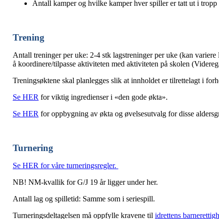
Antall kamper og hvilke kamper hver spiller er tatt ut i tropp 
Trening
Antall treninger per uke: 2-4 stk lagstreninger per uke (kan variere li
å koordinere/tilpasse aktiviteten med aktiviteten på skolen (Videreg
Treningsøktene skal planlegges slik at innholdet er tilrettelagt i for
Se
HER
for viktig ingredienser i «den gode økta».
Se
HER
for oppbygning av økta og øvelsesutvalg for disse alder
Turnering
Se
HER
for våre turneringsregler.
NB! NM-kvallik for G/J 19 år ligger under her.
Antall lag og spilletid: Samme som i seriespill.
Turneringsdeltagelsen må oppfylle kravene til
idrettens barnerettig