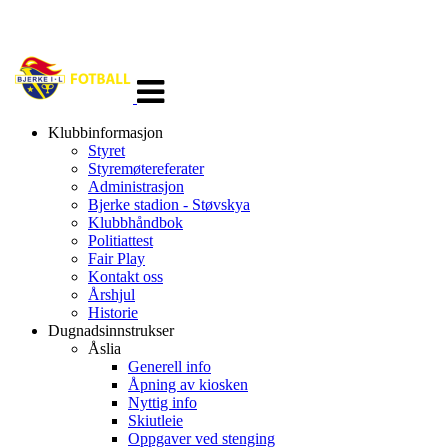
Veksle
navigasjon
Klubbinformasjon
Styret
Styremøtereferater
Administrasjon
Bjerke stadion - Støvskya
Klubbhåndbok
Politiattest
Fair Play
Kontakt oss
Årshjul
Historie
Dugnadsinnstrukser
Åslia
Generell info
Åpning av kiosken
Nyttig info
Skiutleie
Oppgaver ved stenging