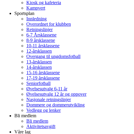
Kiosk og kafeteria
Kampvert
Sportsplan
Innledning
Overordnet for klubben
Retningslinjer
6-7 Årsklassene
8-9 årsklassene
10-11 årsklassene
12-årsklassen
Overgang til ungdomsfotball
13-årsklassen
14-årsklassen
15-16 årsklassene
17-19 årsklassene
Seniorfotball
Øvelsesutvalg 6-11 år
Øvelsesutvalg 12 år og oppover
Nasjonale retningslinjer
Dommere og dommerutvikling
Vedlegg og lenker
Bli medlem
Bli medlem
Aktivitetsavgift
Våre lag