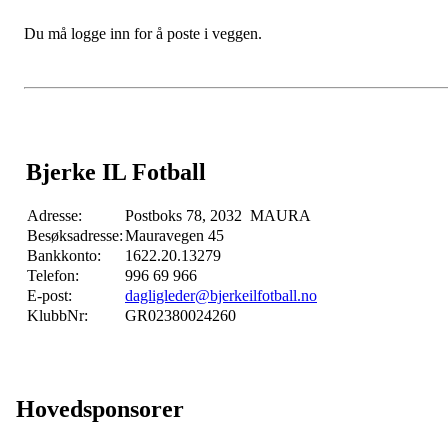
Du må logge inn for å poste i veggen.
Bjerke IL Fotball
Adresse:
Postboks 78, 2032 MAURA
Besøksadresse:
Mauravegen 45
Bankkonto:
1622.20.13279
Telefon:
996 69 966
E-post:
dagligleder@bjerkeilfotball.no
KlubbNr:
GR02380024260
Hovedsponsorer