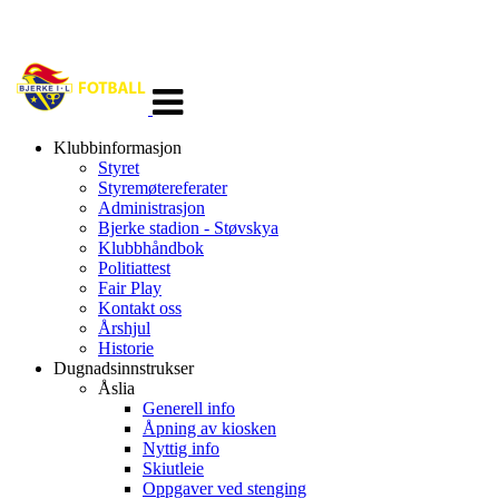
Veksle
navigasjon
Klubbinformasjon
Styret
Styremøtereferater
Administrasjon
Bjerke stadion - Støvskya
Klubbhåndbok
Politiattest
Fair Play
Kontakt oss
Årshjul
Historie
Dugnadsinnstrukser
Åslia
Generell info
Åpning av kiosken
Nyttig info
Skiutleie
Oppgaver ved stenging