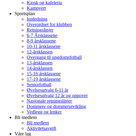
Kiosk og kafeteria
Kampvert
Sportsplan
Innledning
Overordnet for klubben
Retningslinjer
6-7 Årsklassene
8-9 årsklassene
10-11 årsklassene
12-årsklassen
Overgang til ungdomsfotball
13-årsklassen
14-årsklassen
15-16 årsklassene
17-19 årsklassene
Seniorfotball
Øvelsesutvalg 6-11 år
Øvelsesutvalg 12 år og oppover
Nasjonale retningslinjer
Dommere og dommerutvikling
Vedlegg og lenker
Bli medlem
Bli medlem
Aktivitetsavgift
Våre lag