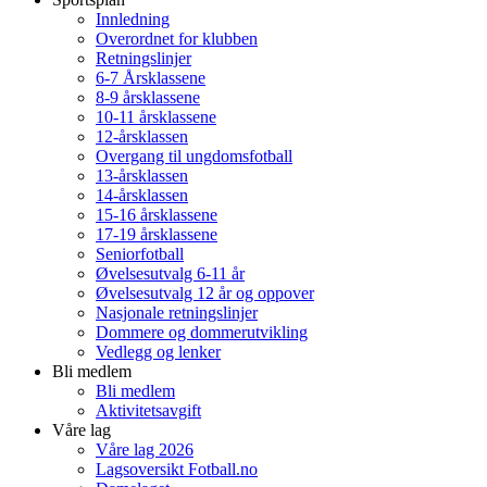
Innledning
Overordnet for klubben
Retningslinjer
6-7 Årsklassene
8-9 årsklassene
10-11 årsklassene
12-årsklassen
Overgang til ungdomsfotball
13-årsklassen
14-årsklassen
15-16 årsklassene
17-19 årsklassene
Seniorfotball
Øvelsesutvalg 6-11 år
Øvelsesutvalg 12 år og oppover
Nasjonale retningslinjer
Dommere og dommerutvikling
Vedlegg og lenker
Bli medlem
Bli medlem
Aktivitetsavgift
Våre lag
Våre lag 2026
Lagsoversikt Fotball.no