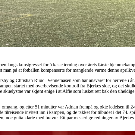
men langs kunstgresset for å kaste terning over årets første hjemmekamp
pet man på at fotballen kompenserte for manglende varme denne aprilkv
rsby og Christian Ruud- Venneraasen som har ansvaret for herrene i år.
pen startet med overbevisende kontroll fra Bjerkes side, og det skulle k
e skuelystne var skjønt enige i at Alfie som lusket rett bak den uheldig
 omgang, og etter 51 minutter var Adrian frempå og økte ledelsen til 2-0
e tilreisende invitert inn i kampen, og de takket for tilbudet i det 74. spi
en, noe gutta klarte med bravur. Ett par mesterlige redninger av Bjerkes