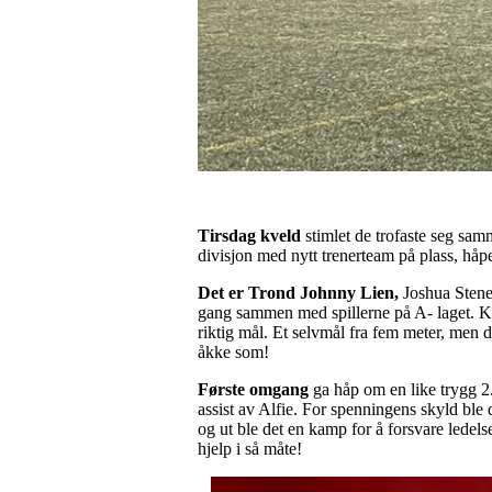
Tirsdag kveld
stimlet de trofaste seg sam
divisjon med nytt trenerteam på plass, hå
Det er Trond Johnny Lien,
Joshua Stene
gang sammen med spillerne på A- laget. Kam
riktig mål. Et selvmål fra fem meter, men d
åkke som!
Første omgang
ga håp om en like trygg 2.
assist av Alfie. For spenningens skyld ble d
og ut ble det en kamp for å forsvare ledels
hjelp i så måte!