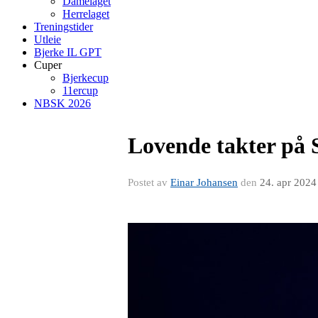
Damelaget
Herrelaget
Treningstider
Utleie
Bjerke IL GPT
Cuper
Bjerkecup
11ercup
NBSK 2026
Lovende takter på 
Postet av
Einar Johansen
den
24. apr 2024