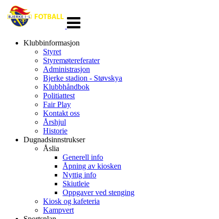
Veksle
navigasjon
Klubbinformasjon
Styret
Styremøtereferater
Administrasjon
Bjerke stadion - Støvskya
Klubbhåndbok
Politiattest
Fair Play
Kontakt oss
Årshjul
Historie
Dugnadsinnstrukser
Åslia
Generell info
Åpning av kiosken
Nyttig info
Skiutleie
Oppgaver ved stenging
Kiosk og kafeteria
Kampvert
Sportsplan