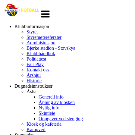
Veksle
navigasjon
Klubbinformasjon
Styret
Styremøtereferater
Administrasjon
Bjerke stadion - Støvskya
Klubbhåndbok
Politiattest
Fair Play
Kontakt oss
Årshjul
Historie
Dugnadsinnstrukser
Åslia
Generell info
Åpning av kiosken
Nyttig info
Skiutleie
Oppgaver ved stenging
Kiosk og kafeteria
Kampvert
Sportsplan