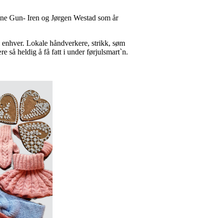
elene Gun- Iren og Jørgen Westad som år
 enhver. Lokale håndverkere, strikk, søm
så heldig å få fatt i under førjulsmart`n.