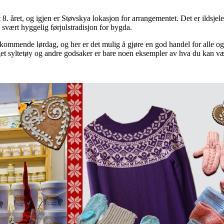
t 8. året, og igjen er Støvskya lokasjon for arrangementet. Det er ildsj
en svært hyggelig førjulstradisjon for bygda.
kommende lørdag, og her er det mulig å gjøre en god handel for alle og
t syltetøy og andre godsaker er bare noen eksempler av hva du kan være 