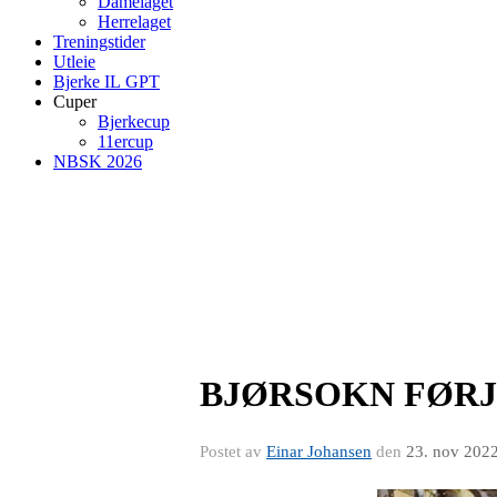
Damelaget
Herrelaget
Treningstider
Utleie
Bjerke IL GPT
Cuper
Bjerkecup
11ercup
NBSK 2026
BJØRSOKN FØRJ
Postet av
Einar Johansen
den
23. nov 202