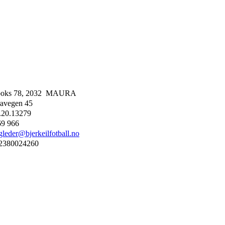
boks 78, 2032 MAURA
avegen 45
.20.13279
69 966
gleder@bjerkeilfotball.no
2380024260