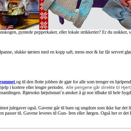
skogen, pyntede pepperkaker, eller lokale strikkerier? Er du usikker, så 
anne, slukke tørsten med en kopp saft, mens mor & far får servert gløgg
erommet
og til den flotte jobben de gjør for alle som trenger en hjelpe
Alle pengene går direkte til Hjer
hjelp i kortere eller lengre perioder.
nnsamlingen.
Bjørsokn førjulsmart`n ønsker å gi noe tilbake til hele byg
 imot julegaver også. Gavene går til barn og ungdom som ikke har det li
en passer til. Gavene leveres til Gun- Iren eller Jørgen. Også her er det