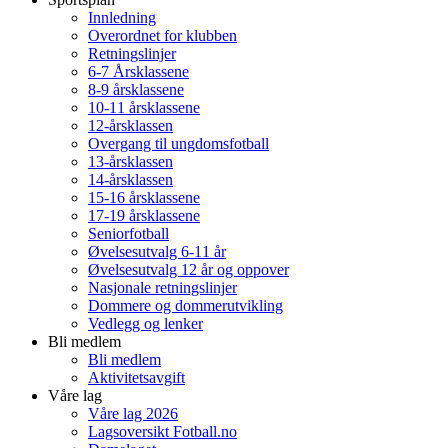
Innledning
Overordnet for klubben
Retningslinjer
6-7 Årsklassene
8-9 årsklassene
10-11 årsklassene
12-årsklassen
Overgang til ungdomsfotball
13-årsklassen
14-årsklassen
15-16 årsklassene
17-19 årsklassene
Seniorfotball
Øvelsesutvalg 6-11 år
Øvelsesutvalg 12 år og oppover
Nasjonale retningslinjer
Dommere og dommerutvikling
Vedlegg og lenker
Bli medlem
Bli medlem
Aktivitetsavgift
Våre lag
Våre lag 2026
Lagsoversikt Fotball.no