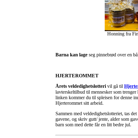
Honning fra Finn
Barna kan lage
seg pinnebrød over en bålp
HJERTEROMMET
Å
rets veldedighetslotteri
vil gå til
Hjert
lavterskeltilbud til mennesker som trenger 
linken kommer du til spleisen for denne i
Hjerterommet sitt arbeid.
Sammen med veldedighetslotteriet, tas det
gavene, og skriv gutt/ jente, alder som gav
barn som med dette får en litt bedre jul.