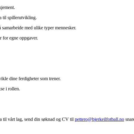
asjement.
til spillerutvikling.
å samarbeide med ulike typer mennesker.
ar for egne oppgaver.
vikle dine ferdigheter som trener.
e i rollen.
ra til vårt lag, send din søknad og CV til
pettero@bjerkeilfotball.no
snare