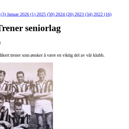
 (3)
Januar 2026 (1)
2025 (50)
2024 (26)
2023 (34)
2022 (16)
Trener seniorlag
4
dikert trener som ønsker å være en viktig del av vår klubb.