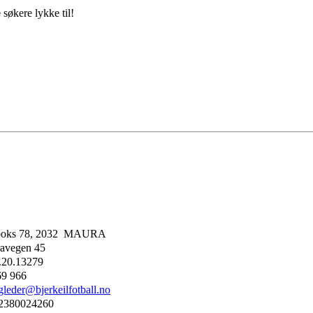
 søkere lykke til!
boks 78, 2032 MAURA
avegen 45
.20.13279
69 966
gleder@bjerkeilfotball.no
2380024260