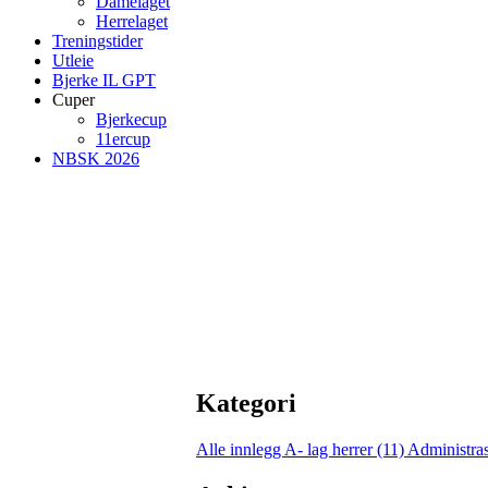
Damelaget
Herrelaget
Treningstider
Utleie
Bjerke IL GPT
Cuper
Bjerkecup
11ercup
NBSK 2026
Kategori
Alle innlegg
A- lag herrer (11)
Administras