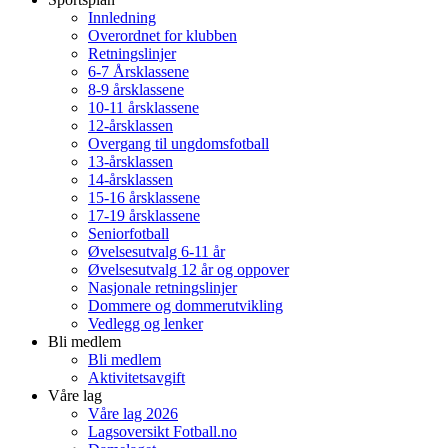
Innledning
Overordnet for klubben
Retningslinjer
6-7 Årsklassene
8-9 årsklassene
10-11 årsklassene
12-årsklassen
Overgang til ungdomsfotball
13-årsklassen
14-årsklassen
15-16 årsklassene
17-19 årsklassene
Seniorfotball
Øvelsesutvalg 6-11 år
Øvelsesutvalg 12 år og oppover
Nasjonale retningslinjer
Dommere og dommerutvikling
Vedlegg og lenker
Bli medlem
Bli medlem
Aktivitetsavgift
Våre lag
Våre lag 2026
Lagsoversikt Fotball.no