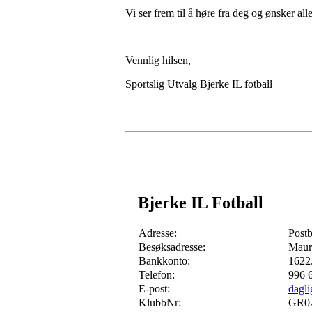
Vi ser frem til å høre fra deg og ønsker alle
Vennlig hilsen,
Sportslig Utvalg Bjerke IL fotball
Bjerke IL Fotball
Adresse:
Post
Besøksadresse:
Maur
Bankkonto:
1622
Telefon:
996 
E-post:
dagli
KlubbNr:
GR0