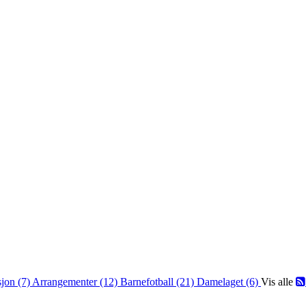
jon (7)
Arrangementer (12)
Barnefotball (21)
Damelaget (6)
Vis alle