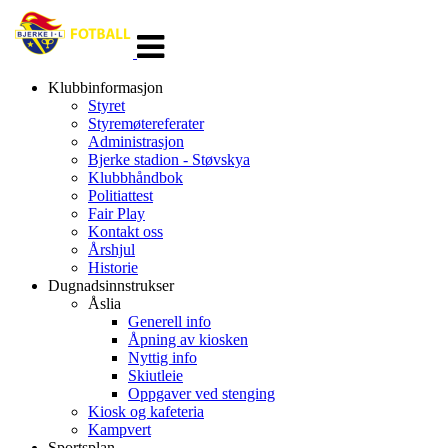
Veksle
navigasjon
Klubbinformasjon
Styret
Styremøtereferater
Administrasjon
Bjerke stadion - Støvskya
Klubbhåndbok
Politiattest
Fair Play
Kontakt oss
Årshjul
Historie
Dugnadsinnstrukser
Åslia
Generell info
Åpning av kiosken
Nyttig info
Skiutleie
Oppgaver ved stenging
Kiosk og kafeteria
Kampvert
Sportsplan