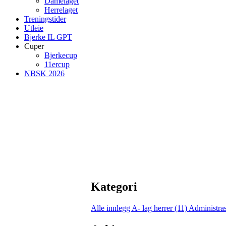
Damelaget
Herrelaget
Treningstider
Utleie
Bjerke IL GPT
Cuper
Bjerkecup
11ercup
NBSK 2026
Kategori
Alle innlegg
A- lag herrer (11)
Administras