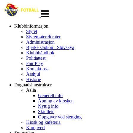
Veksle
navigasjon
Klubbinformasjon
Styret
Styremøtereferater
Administrasjon
Bjerke stadion - Støvskya
Klubbhåndbok
Politiattest
Fair Play
Kontakt oss
Årshjul
Historie
Dugnadsinnstrukser
Åslia
Generell info
Åpning av kiosken
Nyttig info
Skiutleie
Oppgaver ved stenging
Kiosk og kafeteria
Kampvert
Sportsplan