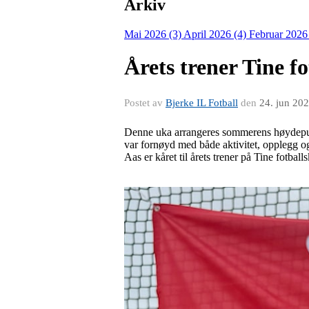
Arkiv
Mai 2026 (3)
April 2026 (4)
Februar 2026
Årets trener Tine f
Postet av
Bjerke IL Fotball
den
24. jun 20
Denne uka arrangeres sommerens høydepunk
var fornøyd med både aktivitet, opplegg 
Aas er kåret til årets trener på Tine fotbal