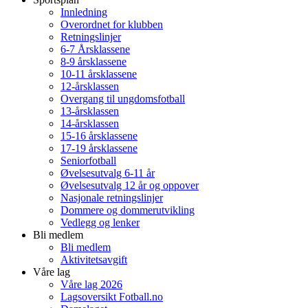
Innledning
Overordnet for klubben
Retningslinjer
6-7 Årsklassene
8-9 årsklassene
10-11 årsklassene
12-årsklassen
Overgang til ungdomsfotball
13-årsklassen
14-årsklassen
15-16 årsklassene
17-19 årsklassene
Seniorfotball
Øvelsesutvalg 6-11 år
Øvelsesutvalg 12 år og oppover
Nasjonale retningslinjer
Dommere og dommerutvikling
Vedlegg og lenker
Bli medlem
Bli medlem
Aktivitetsavgift
Våre lag
Våre lag 2026
Lagsoversikt Fotball.no