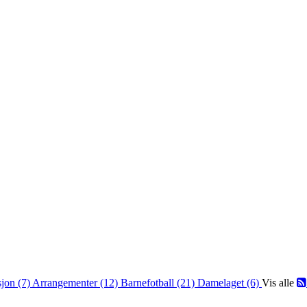
jon (7)
Arrangementer (12)
Barnefotball (21)
Damelaget (6)
Vis alle