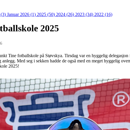
 (3)
Januar 2026 (1)
2025 (50)
2024 (26)
2023 (34)
2022 (16)
otballskole 2025
26
t Tine fotballskole på Støvskya. Tirsdag var en hyggelig delegasjon
og anlegg. Med seg i sekken hadde de også med en meget hyggelig overr
lskole 2025!