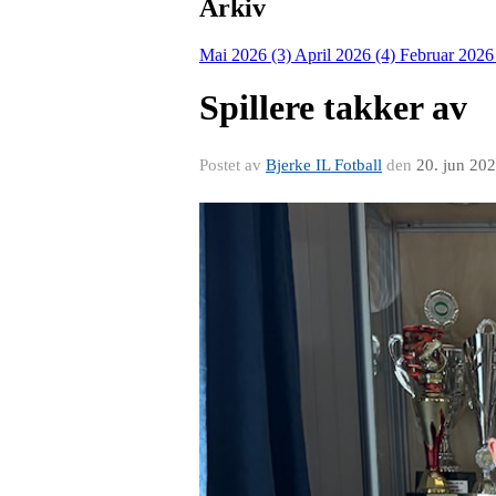
Arkiv
Mai 2026 (3)
April 2026 (4)
Februar 2026
Spillere takker av
Postet av
Bjerke IL Fotball
den
20. jun 20