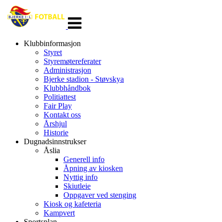
Veksle
navigasjon
Klubbinformasjon
Styret
Styremøtereferater
Administrasjon
Bjerke stadion - Støvskya
Klubbhåndbok
Politiattest
Fair Play
Kontakt oss
Årshjul
Historie
Dugnadsinnstrukser
Åslia
Generell info
Åpning av kiosken
Nyttig info
Skiutleie
Oppgaver ved stenging
Kiosk og kafeteria
Kampvert
Sportsplan