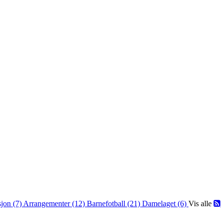
jon (7)
Arrangementer (12)
Barnefotball (21)
Damelaget (6)
Vis alle