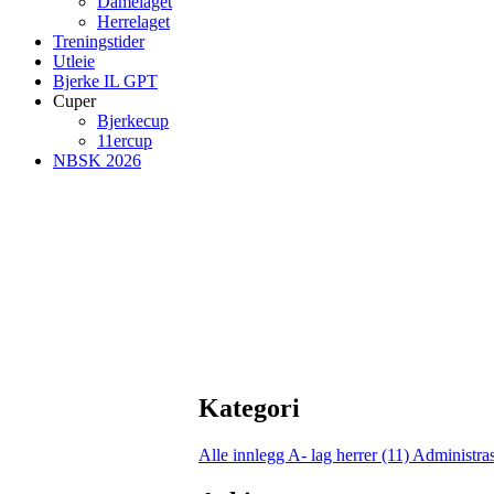
Damelaget
Herrelaget
Treningstider
Utleie
Bjerke IL GPT
Cuper
Bjerkecup
11ercup
NBSK 2026
Kategori
Alle innlegg
A- lag herrer (11)
Administras