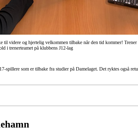
 til videre og hjertelig velkommen tilbake når den tid kommer! Trener
old i trenerteamet på klubbens J12-lag
J17-spillere som er tilbake fra studier på Damelaget. Det ryktes også ret
inehamn