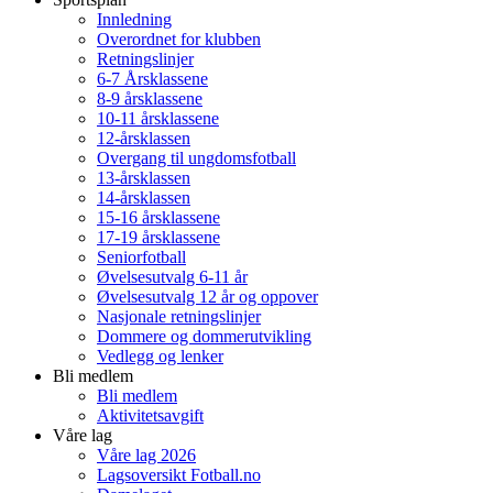
Innledning
Overordnet for klubben
Retningslinjer
6-7 Årsklassene
8-9 årsklassene
10-11 årsklassene
12-årsklassen
Overgang til ungdomsfotball
13-årsklassen
14-årsklassen
15-16 årsklassene
17-19 årsklassene
Seniorfotball
Øvelsesutvalg 6-11 år
Øvelsesutvalg 12 år og oppover
Nasjonale retningslinjer
Dommere og dommerutvikling
Vedlegg og lenker
Bli medlem
Bli medlem
Aktivitetsavgift
Våre lag
Våre lag 2026
Lagsoversikt Fotball.no