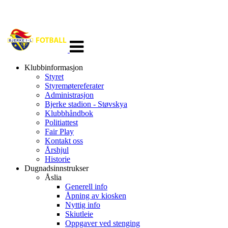
Veksle
navigasjon
Klubbinformasjon
Styret
Styremøtereferater
Administrasjon
Bjerke stadion - Støvskya
Klubbhåndbok
Politiattest
Fair Play
Kontakt oss
Årshjul
Historie
Dugnadsinnstrukser
Åslia
Generell info
Åpning av kiosken
Nyttig info
Skiutleie
Oppgaver ved stenging