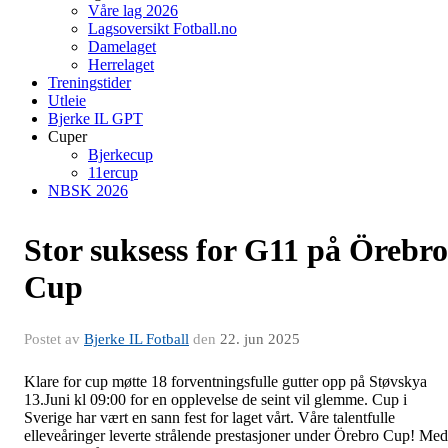
Våre lag 2026
Lagsoversikt Fotball.no
Damelaget
Herrelaget
Treningstider
Utleie
Bjerke IL GPT
Cuper
Bjerkecup
11ercup
NBSK 2026
Stor suksess for G11 på Örebro
Cup
Postet av
Bjerke IL Fotball
den
22. jun 2025
Klare for cup møtte 18 forventningsfulle gutter opp på Støvskya
13.Juni kl 09:00 for en opplevelse de seint vil glemme. Cup i
Sverige har vært en sann fest for laget vårt. Våre talentfulle
elleveåringer leverte strålende prestasjoner under Örebro Cup! Med