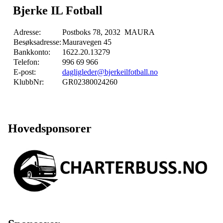
Bjerke IL Fotball
Adresse:
Postboks 78, 2032 MAURA
Besøksadresse:
Mauravegen 45
Bankkonto:
1622.20.13279
Telefon:
996 69 966
E-post:
dagligleder@bjerkeilfotball.no
KlubbNr:
GR02380024260
Hovedsponsorer