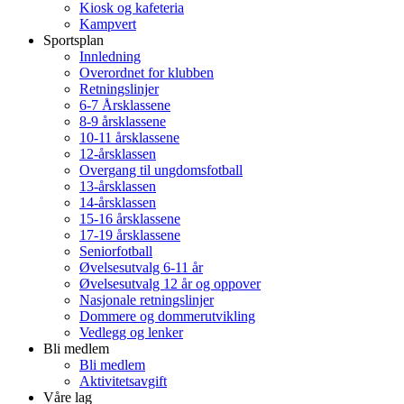
Kiosk og kafeteria
Kampvert
Sportsplan
Innledning
Overordnet for klubben
Retningslinjer
6-7 Årsklassene
8-9 årsklassene
10-11 årsklassene
12-årsklassen
Overgang til ungdomsfotball
13-årsklassen
14-årsklassen
15-16 årsklassene
17-19 årsklassene
Seniorfotball
Øvelsesutvalg 6-11 år
Øvelsesutvalg 12 år og oppover
Nasjonale retningslinjer
Dommere og dommerutvikling
Vedlegg og lenker
Bli medlem
Bli medlem
Aktivitetsavgift
Våre lag