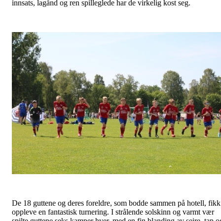
innsats, lagånd og ren spilleglede har de virkelig kost seg.
De 18 guttene og deres foreldre, som bodde sammen på hotell, fikk
oppleve en fantastisk turnering. I strålende solskinn og varmt vær
spilte guttene seks kamper hver, med en fin blanding av seire, tap o