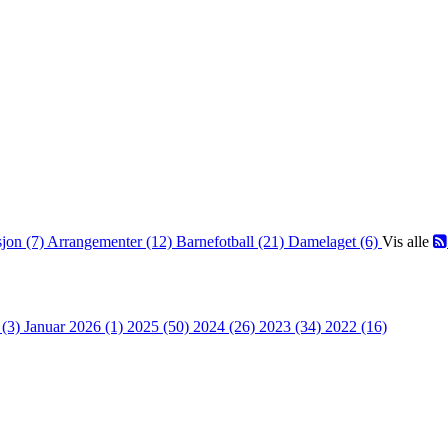
jon (7)
Arrangementer (12)
Barnefotball (21)
Damelaget (6)
Vis alle
 (3)
Januar 2026 (1)
2025 (50)
2024 (26)
2023 (34)
2022 (16)