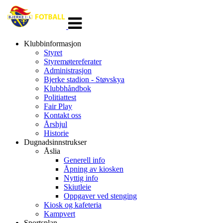
Veksle
navigasjon
Klubbinformasjon
Styret
Styremøtereferater
Administrasjon
Bjerke stadion - Støvskya
Klubbhåndbok
Politiattest
Fair Play
Kontakt oss
Årshjul
Historie
Dugnadsinnstrukser
Åslia
Generell info
Åpning av kiosken
Nyttig info
Skiutleie
Oppgaver ved stenging
Kiosk og kafeteria
Kampvert
Sportsplan