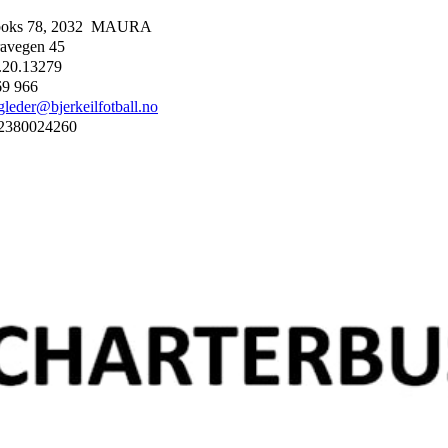
boks 78, 2032 MAURA
avegen 45
.20.13279
69 966
gleder@bjerkeilfotball.no
2380024260