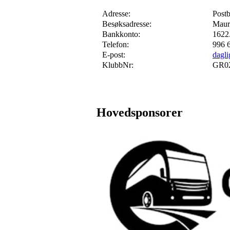
Adresse:
Post
Besøksadresse:
Maur
Bankkonto:
1622
Telefon:
996 
E-post:
dagli
KlubbNr:
GR0
Hovedsponsorer