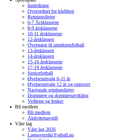
Innledning
Overordnet for klubben
Retningslinjer
6-7 Årsklassene
8-9 årsklassene
10-11 årsklassene
12-årsklassen
Overgang til ungdomsfotball
13-årsklassen
14-årsklassen
15-16 årsklassene
17-19 årsklassene
Seniorfotball
Øvelsesutvalg 6-11 år
Øvelsesutvalg 12 år og oppover
Nasjonale retningslinjer
Dommere og dommerutvikling
Vedlegg og lenker
Bli medlem
Bli medlem
Aktivitetsavgift
Våre lag
Våre lag 2026
Lagsoversikt Fotball.no