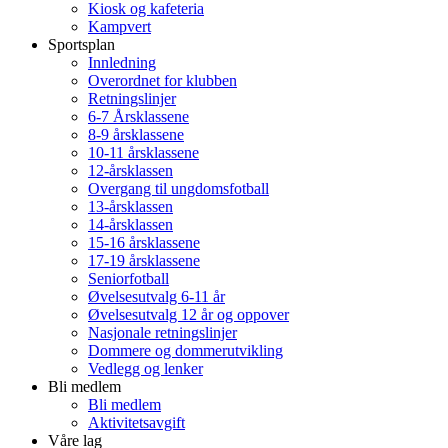
Kiosk og kafeteria
Kampvert
Sportsplan
Innledning
Overordnet for klubben
Retningslinjer
6-7 Årsklassene
8-9 årsklassene
10-11 årsklassene
12-årsklassen
Overgang til ungdomsfotball
13-årsklassen
14-årsklassen
15-16 årsklassene
17-19 årsklassene
Seniorfotball
Øvelsesutvalg 6-11 år
Øvelsesutvalg 12 år og oppover
Nasjonale retningslinjer
Dommere og dommerutvikling
Vedlegg og lenker
Bli medlem
Bli medlem
Aktivitetsavgift
Våre lag