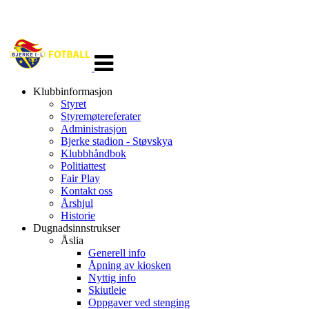
Veksle
navigasjon
Klubbinformasjon
Styret
Styremøtereferater
Administrasjon
Bjerke stadion - Støvskya
Klubbhåndbok
Politiattest
Fair Play
Kontakt oss
Årshjul
Historie
Dugnadsinnstrukser
Åslia
Generell info
Åpning av kiosken
Nyttig info
Skiutleie
Oppgaver ved stenging