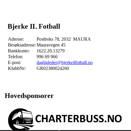
Bjerke IL Fotball
Adresse:
Postboks 78, 2032 MAURA
Besøksadresse:
Mauravegen 45
Bankkonto:
1622.20.13279
Telefon:
996 69 966
E-post:
dagligleder@bjerkeilfotball.no
KlubbNr:
GR02380024260
Hovedsponsorer