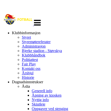
Veksle
navigasjon
Klubbinformasjon
Styret
Styremøtereferater
Administrasjon
Bjerke stadion - Støvskya
Klubbhåndbok
Politiattest
Fair Play
Kontakt oss
Årshjul
Historie
Dugnadsinnstrukser
Åslia
Generell info
Åpning av kiosken
Nyttig info
Skiutleie
Oppgaver ved stenging