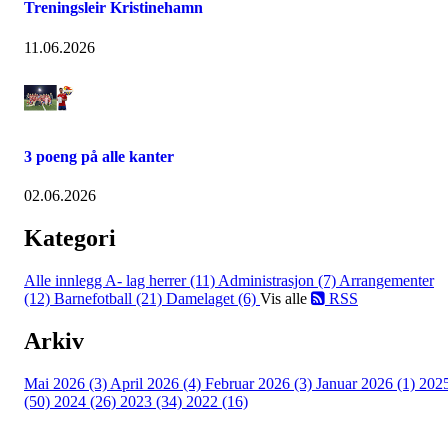
Treningsleir Kristinehamn
11.06.2026
3 poeng på alle kanter
02.06.2026
Kategori
Alle innlegg
A- lag herrer (11)
Administrasjon (7)
Arrangementer
(12)
Barnefotball (21)
Damelaget (6)
Vis alle
RSS
Arkiv
Mai 2026 (3)
April 2026 (4)
Februar 2026 (3)
Januar 2026 (1)
202
(50)
2024 (26)
2023 (34)
2022 (16)