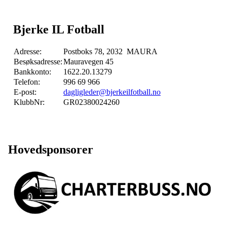
Bjerke IL Fotball
Adresse:
Postboks 78, 2032 MAURA
Besøksadresse:
Mauravegen 45
Bankkonto:
1622.20.13279
Telefon:
996 69 966
E-post:
dagligleder@bjerkeilfotball.no
KlubbNr:
GR02380024260
Hovedsponsorer