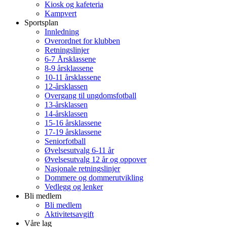
Kiosk og kafeteria
Kampvert
Sportsplan
Innledning
Overordnet for klubben
Retningslinjer
6-7 Årsklassene
8-9 årsklassene
10-11 årsklassene
12-årsklassen
Overgang til ungdomsfotball
13-årsklassen
14-årsklassen
15-16 årsklassene
17-19 årsklassene
Seniorfotball
Øvelsesutvalg 6-11 år
Øvelsesutvalg 12 år og oppover
Nasjonale retningslinjer
Dommere og dommerutvikling
Vedlegg og lenker
Bli medlem
Bli medlem
Aktivitetsavgift
Våre lag