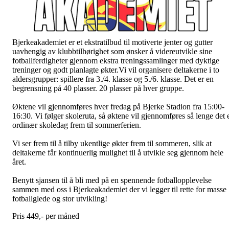
Bjerkeakademiet er et ekstratilbud til motiverte jenter og gutter
uavhengig av klubbtilhørighet som ønsker å videreutvikle sine
fotballferdigheter gjennom ekstra treningssamlinger med dyktige
treninger og godt planlagte økter.Vi vil organisere deltakerne i to
aldersgrupper: spillere fra 3./4. klasse og 5./6. klasse. Det er en
begrensning på 40 plasser. 20 plasser på hver gruppe.
Øktene vil gjennomføres hver fredag på Bjerke Stadion fra 15:00-
16:30. Vi følger skoleruta, så øktene vil gjennomføres så lenge det 
ordinær skoledag frem til sommerferien.
Vi ser frem til å tilby ukentlige økter frem til sommeren, slik at
deltakerne får kontinuerlig mulighet til å utvikle seg gjennom hele
året.
Benytt sjansen til å bli med på en spennende fotballopplevelse
sammen med oss i Bjerkeakademiet der vi legger til rette for masse
fotballglede og stor utvikling!
Pris 449,- per måned