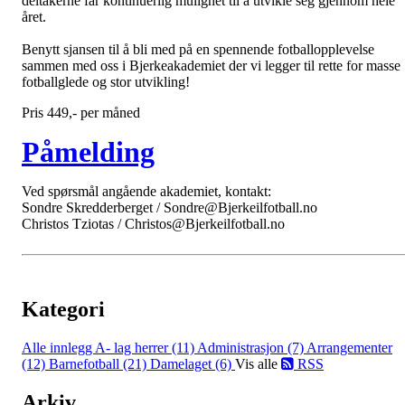
deltakerne får kontinuerlig mulighet til å utvikle seg gjennom hele
året.
Benytt sjansen til å bli med på en spennende fotballopplevelse
sammen med oss i Bjerkeakademiet der vi legger til rette for masse
fotballglede og stor utvikling!
Pris 449,- per måned
Påmelding
Ved spørsmål angående akademiet, kontakt:
Sondre Skredderberget / Sondre@Bjerkeilfotball.no
Christos Tziotas / Christos@Bjerkeilfotball.no
Kategori
Alle innlegg
A- lag herrer (11)
Administrasjon (7)
Arrangementer
(12)
Barnefotball (21)
Damelaget (6)
Vis alle
RSS
Arkiv