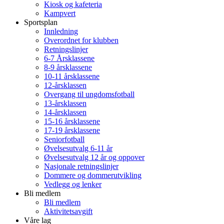
Kiosk og kafeteria
Kampvert
Sportsplan
Innledning
Overordnet for klubben
Retningslinjer
6-7 Årsklassene
8-9 årsklassene
10-11 årsklassene
12-årsklassen
Overgang til ungdomsfotball
13-årsklassen
14-årsklassen
15-16 årsklassene
17-19 årsklassene
Seniorfotball
Øvelsesutvalg 6-11 år
Øvelsesutvalg 12 år og oppover
Nasjonale retningslinjer
Dommere og dommerutvikling
Vedlegg og lenker
Bli medlem
Bli medlem
Aktivitetsavgift
Våre lag