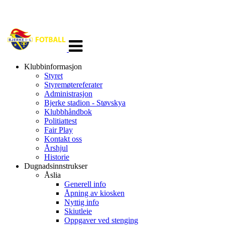
Veksle
navigasjon
Klubbinformasjon
Styret
Styremøtereferater
Administrasjon
Bjerke stadion - Støvskya
Klubbhåndbok
Politiattest
Fair Play
Kontakt oss
Årshjul
Historie
Dugnadsinnstrukser
Åslia
Generell info
Åpning av kiosken
Nyttig info
Skiutleie
Oppgaver ved stenging