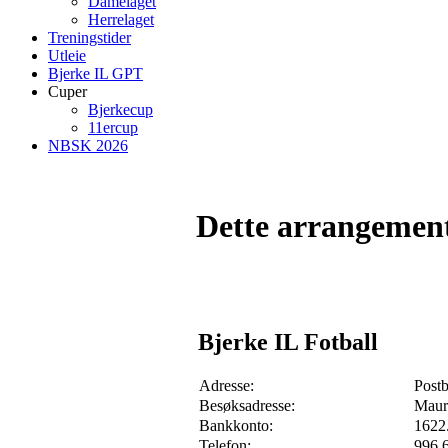
Damelaget
Herrelaget
Treningstider
Utleie
Bjerke IL GPT
Cuper
Bjerkecup
11ercup
NBSK 2026
Dette arrangemente
Bjerke IL Fotball
Adresse:
Post
Besøksadresse:
Maur
Bankkonto:
1622
Telefon:
996 