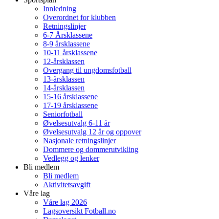
Innledning
Overordnet for klubben
Retningslinjer
6-7 Årsklassene
8-9 årsklassene
10-11 årsklassene
12-årsklassen
Overgang til ungdomsfotball
13-årsklassen
14-årsklassen
15-16 årsklassene
17-19 årsklassene
Seniorfotball
Øvelsesutvalg 6-11 år
Øvelsesutvalg 12 år og oppover
Nasjonale retningslinjer
Dommere og dommerutvikling
Vedlegg og lenker
Bli medlem
Bli medlem
Aktivitetsavgift
Våre lag
Våre lag 2026
Lagsoversikt Fotball.no