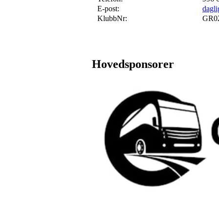
E-post:
dagli
KlubbNr:
GR0
Hovedsponsorer