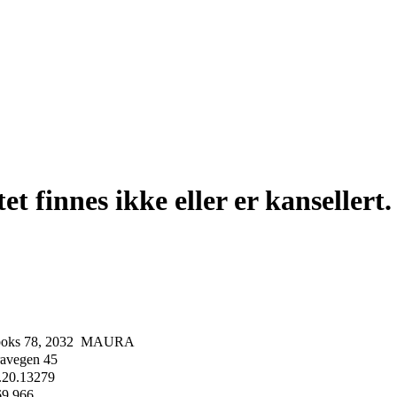
t finnes ikke eller er kansellert.
boks 78, 2032 MAURA
avegen 45
.20.13279
69 966