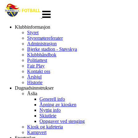
Veksle
navigasjon
Klubbinformasjon
Styret
Styremøtereferater
Administrasjon
Bjerke stadion - Støvskya
Klubbhåndbok
Politiattest
Fair Play
Kontakt oss
Årshjul
Historie
Dugnadsinnstrukser
Åslia
Generell info
Åpning av kiosken
Nyttig info
Skiutleie
Oppgaver ved stenging
Kiosk og kafeteria
Kampvert
Sportsplan