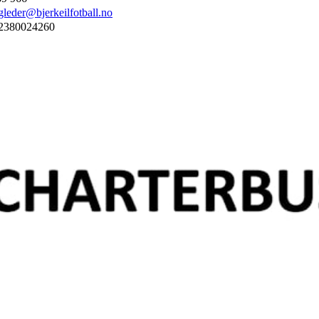
gleder@bjerkeilfotball.no
2380024260