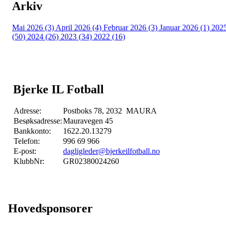
Arkiv
Mai 2026 (3)
April 2026 (4)
Februar 2026 (3)
Januar 2026 (1)
202
(50)
2024 (26)
2023 (34)
2022 (16)
Bjerke IL Fotball
Adresse:
Postboks 78, 2032 MAURA
Besøksadresse:
Mauravegen 45
Bankkonto:
1622.20.13279
Telefon:
996 69 966
E-post:
dagligleder@bjerkeilfotball.no
KlubbNr:
GR02380024260
Hovedsponsorer