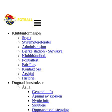
Veksle
navigasjon
Klubbinformasjon
Styret
Styremøtereferater
Administrasjon
Bjerke stadion - Støvskya
Klubbhåndbok
Politiattest
Fair Play
Kontakt oss
Årshjul
Historie
Dugnadsinnstrukser
Åslia
Generell info
Åpning av kiosken
Nyttig info
Skiutleie
Oppgaver ved stenging