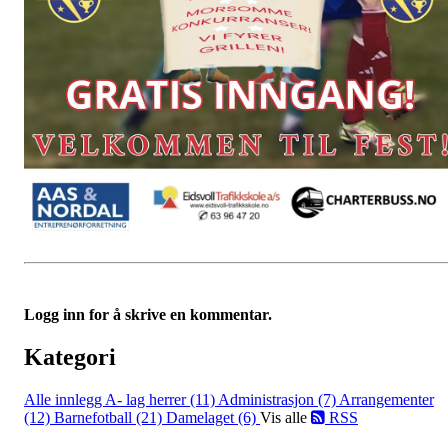
Logg inn for å skrive en kommentar.
Kategori
Alle innlegg
A- lag herrer (11)
Administrasjon (7)
Arrangementer
(12)
Barnefotball (21)
Damelaget (6)
Vis alle
RSS