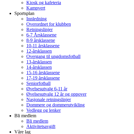
Kiosk og kafeteria
Kampvert
Sportsplan
Innledning
Overordnet for klubben
Retningslinjer
6-7 Årsklassene
8-9 årsklassene
10-11 årsklassene
12-årsklassen
Overgang til ungdomsfotball
13-årsklassen
14-årsklassen
15-16 årsklassene
17-19 årsklassene
Seniorfotball
Øvelsesutvalg 6-11 år
Øvelsesutvalg 12 år og oppover
Nasjonale retningslinjer
Dommere og dommerutvikling
Vedlegg og lenker
Bli medlem
Bli medlem
Aktivitetsavgift
Våre lag