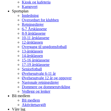
Kiosk og kafeteria
Kampvert
Sportsplan
Innledning
Overordnet for klubben
Retningslinjer
6-7 Årsklassene
8-9 årsklassene
10-11 årsklassene
12-årsklassen
Overgang til ungdomsfotball
13-årsklassen
14-årsklassen
15-16 årsklassene
17-19 årsklassene
Seniorfotball
Øvelsesutvalg 6-11 år
Øvelsesutvalg 12 år og oppover
Nasjonale retningslinjer
Dommere og dommerutvikling
Vedlegg og lenker
Bli medlem
Bli medlem
Aktivitetsavgift
Våre lag