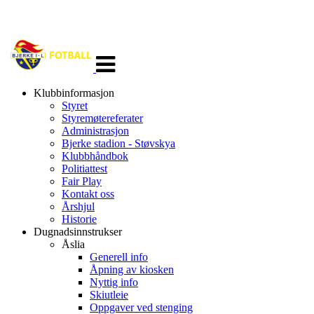
Veksle
navigasjon
Klubbinformasjon
Styret
Styremøtereferater
Administrasjon
Bjerke stadion - Støvskya
Klubbhåndbok
Politiattest
Fair Play
Kontakt oss
Årshjul
Historie
Dugnadsinnstrukser
Åslia
Generell info
Åpning av kiosken
Nyttig info
Skiutleie
Oppgaver ved stenging