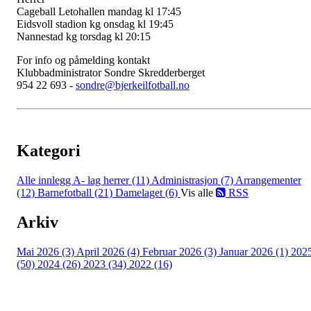
Cageball Letohallen mandag kl 17:45
Eidsvoll stadion kg onsdag kl 19:45
Nannestad kg torsdag kl 20:15
For info og påmelding kontakt
Klubbadministrator Sondre Skredderberget
954 22 693 -
sondre@bjerkeilfotball.no
Kategori
Alle innlegg
A- lag herrer (11)
Administrasjon (7)
Arrangementer
(12)
Barnefotball (21)
Damelaget (6)
Vis alle
RSS
Arkiv
Mai 2026 (3)
April 2026 (4)
Februar 2026 (3)
Januar 2026 (1)
202
(50)
2024 (26)
2023 (34)
2022 (16)