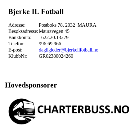
Bjerke IL Fotball
Adresse:
Postboks 78, 2032 MAURA
Besøksadresse:
Mauravegen 45
Bankkonto:
1622.20.13279
Telefon:
996 69 966
E-post:
dagligleder@bjerkeilfotball.no
KlubbNr:
GR02380024260
Hovedsponsorer