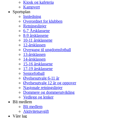
Kiosk og kafeteria
Kampvert
Sportsplan
Innledning
Overordnet for klubben
Retningslinjer
6-7 Årsklassene
8-9 årsklassene
10-11 årsklassene
12-årsklassen
Overgang til ungdomsfotball
13-årsklassen
14-årsklassen
15-16 årsklassene
17-19 årsklassene
Seniorfotball
Øvelsesutvalg 6-11 år
Øvelsesutvalg 12 år og oppover
Nasjonale retningslinjer
Dommere og dommerutvikling
Vedlegg og lenker
Bli medlem
Bli medlem
Aktivitetsavgift
Våre lag