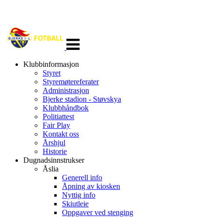
Veksle
navigasjon
Klubbinformasjon
Styret
Styremøtereferater
Administrasjon
Bjerke stadion - Støvskya
Klubbhåndbok
Politiattest
Fair Play
Kontakt oss
Årshjul
Historie
Dugnadsinnstrukser
Åslia
Generell info
Åpning av kiosken
Nyttig info
Skiutleie
Oppgaver ved stenging