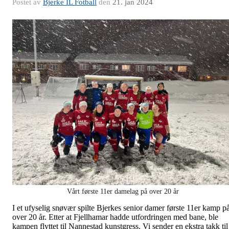
Postet av
Bjerke IL Fotball
den
21. jan 2024
Vårt første 11er damelag på over 20 år
I et ufyselig snøvær spilte Bjerkes senior damer første 11er kamp p
over 20 år. Etter at Fjellhamar hadde utfordringen med bane, ble
kampen flyttet til Nannestad kunstgress. Vi sender en ekstra takk til