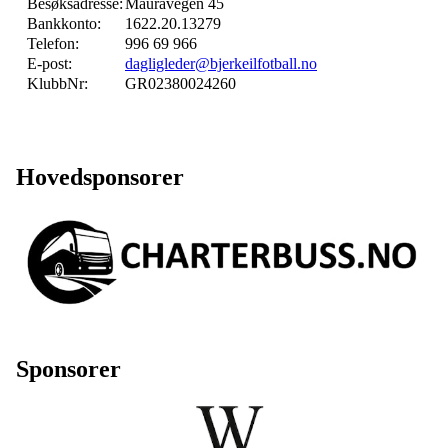
Besøksadresse:
Mauravegen 45
Bankkonto:
1622.20.13279
Telefon:
996 69 966
E-post:
dagligleder@bjerkeilfotball.no
KlubbNr:
GR02380024260
Hovedsponsorer
Sponsorer