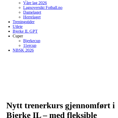
Våre lag 2026
Lagsoversikt Fotball.no
Damelaget
Herrelaget
Treningstider
Utleie
Bjerke IL GPT
Cuper
Bjerkecup
11ercup
NBSK 2026
Nytt trenerkurs gjennomført i
Bjerke IL – med fleksible