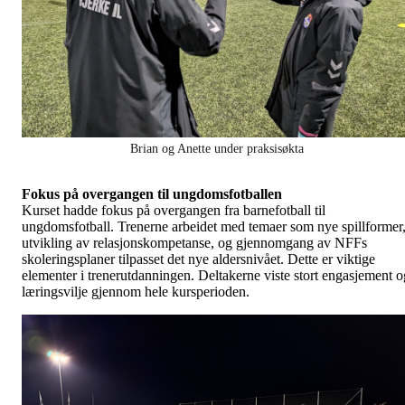
Brian og Anette under praksisøkta
Fokus på overgangen til ungdomsfotballen
Kurset hadde fokus på overgangen fra barnefotball til
ungdomsfotball. Trenerne arbeidet med temaer som nye spillformer
utvikling av relasjonskompetanse, og gjennomgang av NFFs
skoleringsplaner tilpasset det nye aldersnivået. Dette er viktige
elementer i trenerutdanningen. Deltakerne viste stort engasjement o
læringsvilje gjennom hele kursperioden.