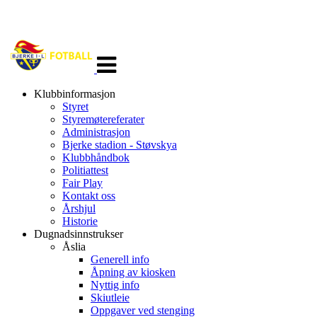
Veksle
navigasjon
Klubbinformasjon
Styret
Styremøtereferater
Administrasjon
Bjerke stadion - Støvskya
Klubbhåndbok
Politiattest
Fair Play
Kontakt oss
Årshjul
Historie
Dugnadsinnstrukser
Åslia
Generell info
Åpning av kiosken
Nyttig info
Skiutleie
Oppgaver ved stenging