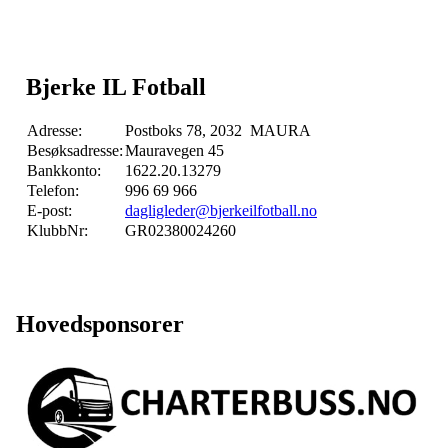
Bjerke IL Fotball
Adresse:
Postboks 78, 2032 MAURA
Besøksadresse:
Mauravegen 45
Bankkonto:
1622.20.13279
Telefon:
996 69 966
E-post:
dagligleder@bjerkeilfotball.no
KlubbNr:
GR02380024260
Hovedsponsorer