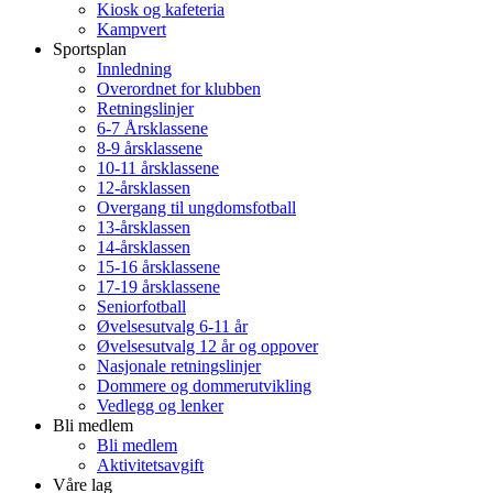
Kiosk og kafeteria
Kampvert
Sportsplan
Innledning
Overordnet for klubben
Retningslinjer
6-7 Årsklassene
8-9 årsklassene
10-11 årsklassene
12-årsklassen
Overgang til ungdomsfotball
13-årsklassen
14-årsklassen
15-16 årsklassene
17-19 årsklassene
Seniorfotball
Øvelsesutvalg 6-11 år
Øvelsesutvalg 12 år og oppover
Nasjonale retningslinjer
Dommere og dommerutvikling
Vedlegg og lenker
Bli medlem
Bli medlem
Aktivitetsavgift
Våre lag