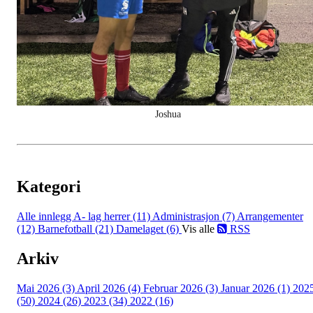
Joshua
Kategori
Alle innlegg
A- lag herrer (11)
Administrasjon (7)
Arrangementer
(12)
Barnefotball (21)
Damelaget (6)
Vis alle
RSS
Arkiv
Mai 2026 (3)
April 2026 (4)
Februar 2026 (3)
Januar 2026 (1)
202
(50)
2024 (26)
2023 (34)
2022 (16)