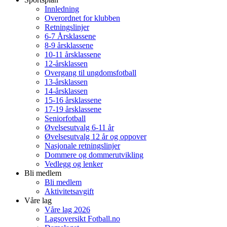
Innledning
Overordnet for klubben
Retningslinjer
6-7 Årsklassene
8-9 årsklassene
10-11 årsklassene
12-årsklassen
Overgang til ungdomsfotball
13-årsklassen
14-årsklassen
15-16 årsklassene
17-19 årsklassene
Seniorfotball
Øvelsesutvalg 6-11 år
Øvelsesutvalg 12 år og oppover
Nasjonale retningslinjer
Dommere og dommerutvikling
Vedlegg og lenker
Bli medlem
Bli medlem
Aktivitetsavgift
Våre lag
Våre lag 2026
Lagsoversikt Fotball.no