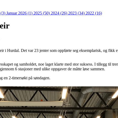
 (3)
Januar 2026 (1)
2025 (50)
2024 (26)
2023 (34)
2022 (16)
eir
4
eir i Hurdal. Det var 23 jenter som oppførte seg eksemplarisk, og fikk e
esskapet og samholdet, noe laget klarte med stor suksess. I tillegg til t
e gjennom 6 stasjoner med ulike oppgaver de måtte løse sammen.
og en 2-timersøkt på søndagen.