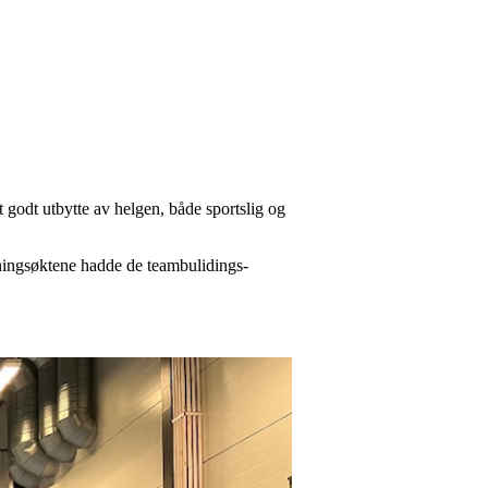
t godt utbytte av helgen, både sportslig og
reningsøktene hadde de teambulidings-