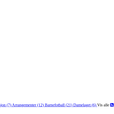
jon (7)
Arrangementer (12)
Barnefotball (21)
Damelaget (6)
Vis alle