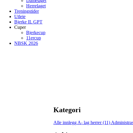
Damelaget
Herrelaget
Treningstider
Utleie
Bjerke IL GPT
Cuper
Bjerkecup
11ercup
NBSK 2026
Kategori
Alle innlegg
A- lag herrer (11)
Administras