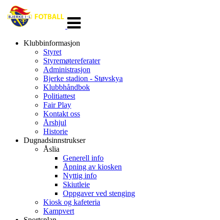
Veksle
navigasjon
Klubbinformasjon
Styret
Styremøtereferater
Administrasjon
Bjerke stadion - Støvskya
Klubbhåndbok
Politiattest
Fair Play
Kontakt oss
Årshjul
Historie
Dugnadsinnstrukser
Åslia
Generell info
Åpning av kiosken
Nyttig info
Skiutleie
Oppgaver ved stenging
Kiosk og kafeteria
Kampvert
Sportsplan