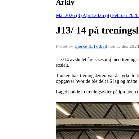
Arkiv
Mai 2026 (3)
April 2026 (4)
Februar 2026
J13/ 14 på treningsl
Postet av
Bjerke IL Fotball
den
1. des 202
J13/14 avsluttet årets sesong med treningsl
sosialt.
Tanken bak treningsleiren var å styrke fell
oppgaver hvor de ble delt i 6 lag og mått
Laget hadde to treningsøkter på lørdagen 