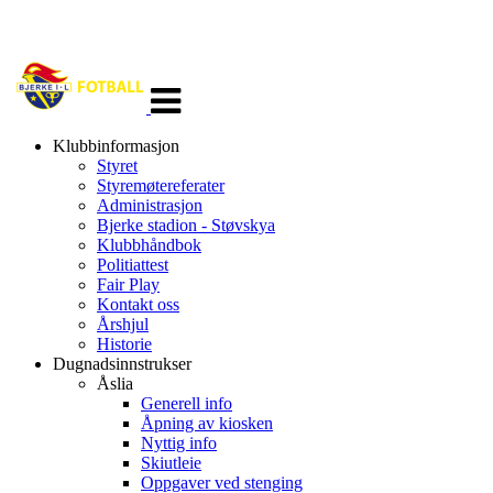
Veksle
navigasjon
Klubbinformasjon
Styret
Styremøtereferater
Administrasjon
Bjerke stadion - Støvskya
Klubbhåndbok
Politiattest
Fair Play
Kontakt oss
Årshjul
Historie
Dugnadsinnstrukser
Åslia
Generell info
Åpning av kiosken
Nyttig info
Skiutleie
Oppgaver ved stenging