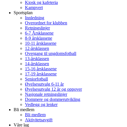
Kiosk og kafeteria
Kampvert
Sportsplan
Innledning
Overordnet for klubben
Retningslinjer
6-7 Årsklassene
8-9 årsklassene
10-11 årsklassene
12-årsklassen
Overgang til ungdomsfotball
13-årsklassen
14-årsklassen
15-16 årsklassene
17-19 årsklassene
Seniorfotball
Øvelsesutvalg 6-11 år
Øvelsesutvalg 12 år og oppover
Nasjonale retningslinjer
Dommere og dommerutvikling
Vedlegg og lenker
Bli medlem
Bli medlem
Aktivitetsavgift
Våre lag