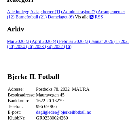
Alle innlegg
A- lag herrer (11)
Administrasjon (7)
Arrangementer
(12)
Barnefotball (21)
Damelaget (6)
Vis alle
RSS
Arkiv
Mai 2026 (3)
April 2026 (4)
Februar 2026 (3)
Januar 2026 (1)
202
(50)
2024 (26)
2023 (34)
2022 (16)
Bjerke IL Fotball
Adresse:
Postboks 78, 2032 MAURA
Besøksadresse:
Mauravegen 45
Bankkonto:
1622.20.13279
Telefon:
996 69 966
E-post:
dagligleder@bjerkeilfotball.no
KlubbNr:
GR02380024260