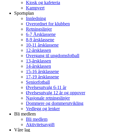
Kiosk og kafeteria
Kampvert
Sportsplan
Innledning
Overordnet for klubben
Retningslinjer
6-7 Årsklassene
8-9 årsklassene
10-11 årsklassene
12-årsklassen
Overgang til ungdomsfotball
13-årsklassen
14-årsklassen
15-16 årsklassene
17-19 årsklassene
Seniorfotball
Øvelsesutvalg 6-11 år
Øvelsesutvalg 12 år og oppover
Nasjonale retningslinjer
Dommere og dommerutvikling
Vedlegg og lenker
Bli medlem
Bli medlem
Aktivitetsavgift
Våre lag