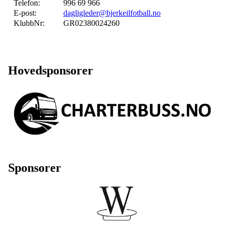
Telefon:
996 69 966
E-post:
dagligleder@bjerkeilfotball.no
KlubbNr:
GR02380024260
Hovedsponsorer
Sponsorer