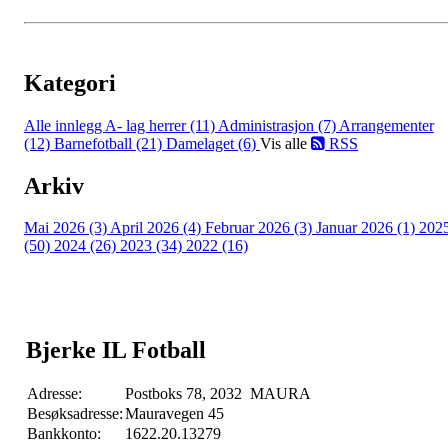
Kategori
Alle innlegg
A- lag herrer (11)
Administrasjon (7)
Arrangementer
(12)
Barnefotball (21)
Damelaget (6)
Vis alle
RSS
Arkiv
Mai 2026 (3)
April 2026 (4)
Februar 2026 (3)
Januar 2026 (1)
202
(50)
2024 (26)
2023 (34)
2022 (16)
Bjerke IL Fotball
Adresse:
Postboks 78, 2032 MAURA
Besøksadresse:
Mauravegen 45
Bankkonto:
1622.20.13279