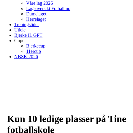
Våre lag 2026
Lagsoversikt Fotball.no
Damelaget
Herrelaget
Treningstider
Utleie
Bjerke IL GPT
Cuper
Bjerkecup
11ercup
NBSK 2026
Kun 10 ledige plasser på Tine
fotballskole