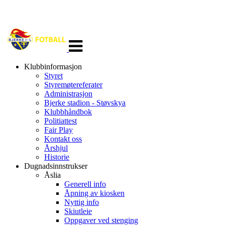
Veksle
navigasjon
Klubbinformasjon
Styret
Styremøtereferater
Administrasjon
Bjerke stadion - Støvskya
Klubbhåndbok
Politiattest
Fair Play
Kontakt oss
Årshjul
Historie
Dugnadsinnstrukser
Åslia
Generell info
Åpning av kiosken
Nyttig info
Skiutleie
Oppgaver ved stenging