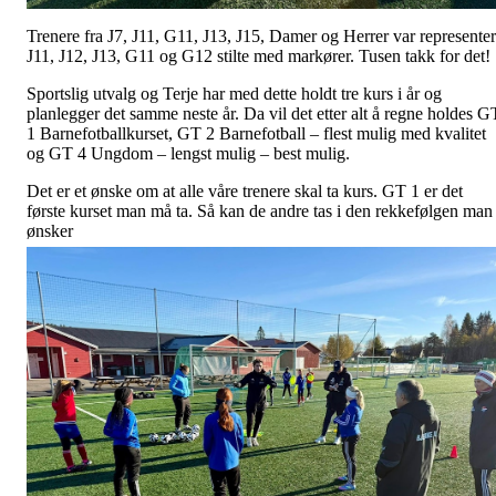
Trenere fra J7, J11, G11, J13, J15, Damer og Herrer var representer
J11, J12, J13, G11 og G12 stilte med markører. Tusen takk for det!
Sportslig utvalg og Terje har med dette holdt tre kurs i år og
planlegger det samme neste år. Da vil det etter alt å regne holdes G
1 Barnefotballkurset, GT 2 Barnefotball – flest mulig med kvalitet
og GT 4 Ungdom – lengst mulig – best mulig.
Det er et ønske om at alle våre trenere skal ta kurs. GT 1 er det
første kurset man må ta. Så kan de andre tas i den rekkefølgen man
ønsker