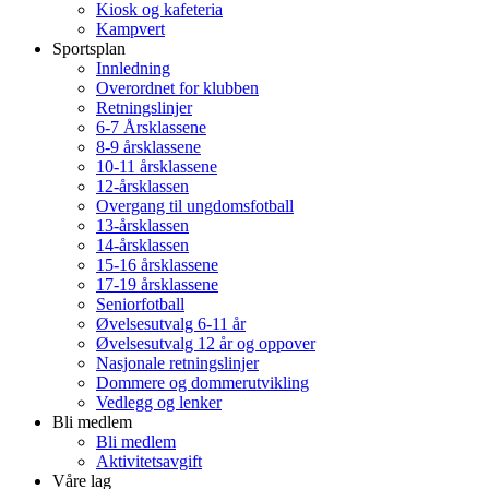
Kiosk og kafeteria
Kampvert
Sportsplan
Innledning
Overordnet for klubben
Retningslinjer
6-7 Årsklassene
8-9 årsklassene
10-11 årsklassene
12-årsklassen
Overgang til ungdomsfotball
13-årsklassen
14-årsklassen
15-16 årsklassene
17-19 årsklassene
Seniorfotball
Øvelsesutvalg 6-11 år
Øvelsesutvalg 12 år og oppover
Nasjonale retningslinjer
Dommere og dommerutvikling
Vedlegg og lenker
Bli medlem
Bli medlem
Aktivitetsavgift
Våre lag