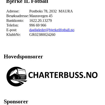
Bjerke IL Fotball
Adresse:
Postboks 78, 2032 MAURA
Besøksadresse:
Mauravegen 45
Bankkonto:
1622.20.13279
Telefon:
996 69 966
E-post:
dagligleder@bjerkeilfotball.no
KlubbNr:
GR02380024260
Hovedsponsorer
Sponsorer