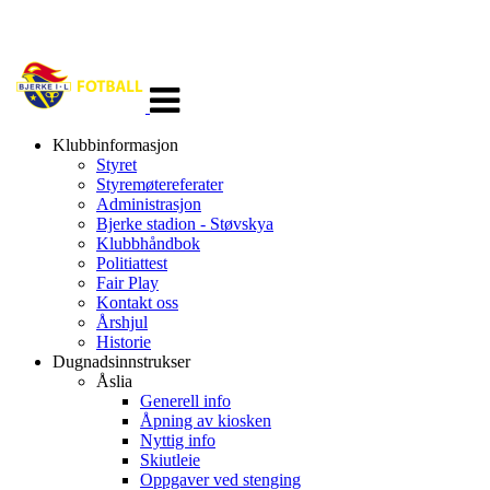
Veksle
navigasjon
Klubbinformasjon
Styret
Styremøtereferater
Administrasjon
Bjerke stadion - Støvskya
Klubbhåndbok
Politiattest
Fair Play
Kontakt oss
Årshjul
Historie
Dugnadsinnstrukser
Åslia
Generell info
Åpning av kiosken
Nyttig info
Skiutleie
Oppgaver ved stenging