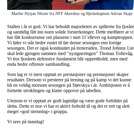
Marthe Hytjan Nhone fra NFF Akershus og Bjerkekaptein Adrian Skaje
Stallen i år er god. Vi har beholdt majoriteten av spillerne fra fjoråre
og samtidig fått inn noen solide forsterkninger. Dette medfører at vi
har fått konkurranse om plassene i start 11`ellever og kamptroppen.
Vi føler vi står bedre rustet til før denne sesongen enn forrige
sesongen. Det er også kontinuitet på trenersiden. Trond Johnny Lie
skal lede gjengen sammen med "nysigneringen" Thomas Toftevåg.
Vi tror fjorårets defensive fundament blir opprettholdt, men med
enda bedre offensiv samhandling.
Som lag er vi mest opptatt av prestasjoner og prestasjoner skaper
resultater. Dersom vi presterer på trening og på kamp vi det kunne
bli en veldig morsom sesongen på Støvskya i år. Ambisjonen er å
fortsette utviklingen og klatre oppover på tabellen.
Utenom er vi opptatt av godt lagmiljø og være gode forbilder på
sletta. Dette er noe vi har et aktivt forhold til og det er rett og slett
meget «god stemning» i gruppa.
Vi sees på mandag!