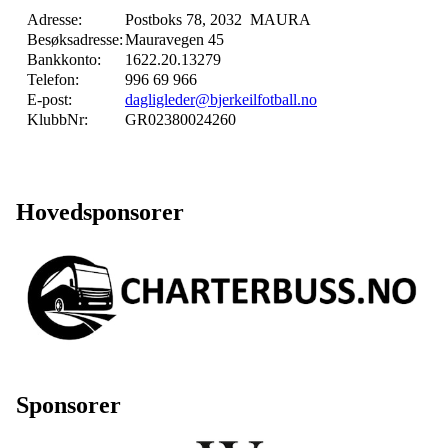
Adresse:
Postboks 78, 2032 MAURA
Besøksadresse:
Mauravegen 45
Bankkonto:
1622.20.13279
Telefon:
996 69 966
E-post:
dagligleder@bjerkeilfotball.no
KlubbNr:
GR02380024260
Hovedsponsorer
Sponsorer