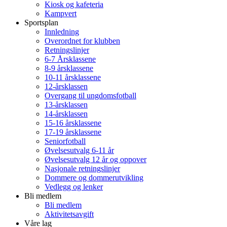
Kiosk og kafeteria
Kampvert
Sportsplan
Innledning
Overordnet for klubben
Retningslinjer
6-7 Årsklassene
8-9 årsklassene
10-11 årsklassene
12-årsklassen
Overgang til ungdomsfotball
13-årsklassen
14-årsklassen
15-16 årsklassene
17-19 årsklassene
Seniorfotball
Øvelsesutvalg 6-11 år
Øvelsesutvalg 12 år og oppover
Nasjonale retningslinjer
Dommere og dommerutvikling
Vedlegg og lenker
Bli medlem
Bli medlem
Aktivitetsavgift
Våre lag