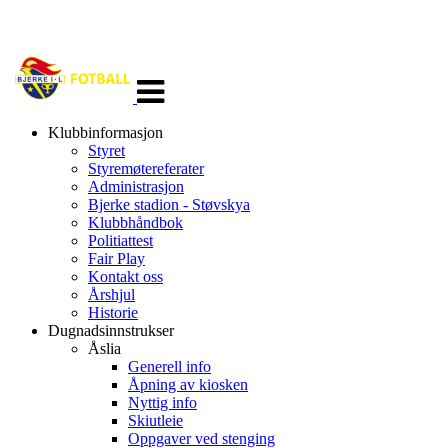
Veksle
navigasjon
Klubbinformasjon
Styret
Styremøtereferater
Administrasjon
Bjerke stadion - Støvskya
Klubbhåndbok
Politiattest
Fair Play
Kontakt oss
Årshjul
Historie
Dugnadsinnstrukser
Åslia
Generell info
Åpning av kiosken
Nyttig info
Skiutleie
Oppgaver ved stenging