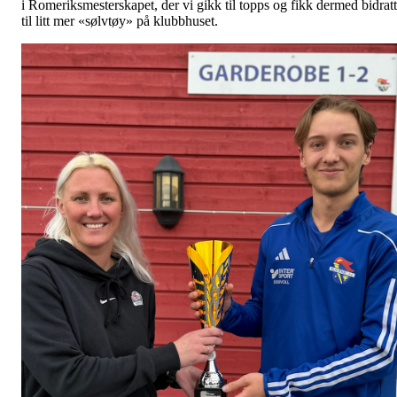
i Romeriksmesterskapet, der vi gikk til topps og fikk dermed bidratt
til litt mer «sølvtøy» på klubbhuset.