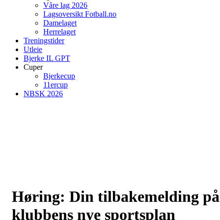
Våre lag 2026
Lagsoversikt Fotball.no
Damelaget
Herrelaget
Treningstider
Utleie
Bjerke IL GPT
Cuper
Bjerkecup
11ercup
NBSK 2026
Høring: Din tilbakemelding på
klubbens nye sportsplan