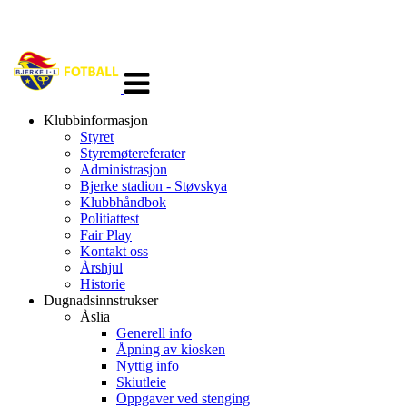
Veksle
navigasjon
Klubbinformasjon
Styret
Styremøtereferater
Administrasjon
Bjerke stadion - Støvskya
Klubbhåndbok
Politiattest
Fair Play
Kontakt oss
Årshjul
Historie
Dugnadsinnstrukser
Åslia
Generell info
Åpning av kiosken
Nyttig info
Skiutleie
Oppgaver ved stenging