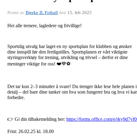
Postet av
Bjerke IL Fotball
den
15. feb 2025
Hei alle trenere, lagledere og frivillige!
Sportslig utvalg har laget en ny sportsplan for klubben og ønsker
dine innspill før den ferdigstilles. Sportsplanen er vårt viktigste
styringsverktøy for trening, utvikling og trivsel – derfor er dine
meninger viktige for oss! ❤️💙⚽
Det tar kun 2–3 minutter å svare! Du trenger ikke lese hele planen i
detalj – del bare dine tanker om hva som fungerer bra og hva vi ka
forbedre.
👉 Gi din tilbakemelding her:
https://forms.office.com/e/rky9d7yf
Frist: 26.02.25 kl. 18.00