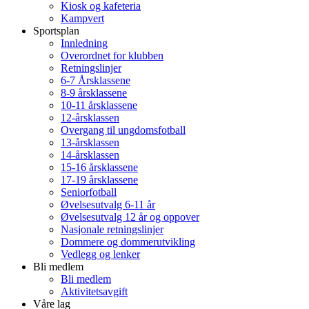
Kiosk og kafeteria
Kampvert
Sportsplan
Innledning
Overordnet for klubben
Retningslinjer
6-7 Årsklassene
8-9 årsklassene
10-11 årsklassene
12-årsklassen
Overgang til ungdomsfotball
13-årsklassen
14-årsklassen
15-16 årsklassene
17-19 årsklassene
Seniorfotball
Øvelsesutvalg 6-11 år
Øvelsesutvalg 12 år og oppover
Nasjonale retningslinjer
Dommere og dommerutvikling
Vedlegg og lenker
Bli medlem
Bli medlem
Aktivitetsavgift
Våre lag