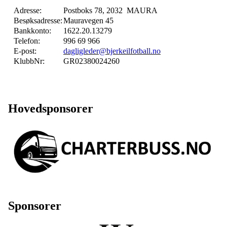
Adresse:
Postboks 78, 2032 MAURA
Besøksadresse:
Mauravegen 45
Bankkonto:
1622.20.13279
Telefon:
996 69 966
E-post:
dagligleder@bjerkeilfotball.no
KlubbNr:
GR02380024260
Hovedsponsorer
Sponsorer