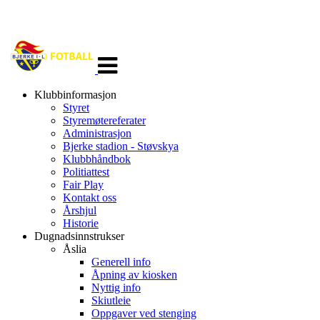
Veksle
navigasjon
Klubbinformasjon
Styret
Styremøtereferater
Administrasjon
Bjerke stadion - Støvskya
Klubbhåndbok
Politiattest
Fair Play
Kontakt oss
Årshjul
Historie
Dugnadsinnstrukser
Åslia
Generell info
Åpning av kiosken
Nyttig info
Skiutleie
Oppgaver ved stenging