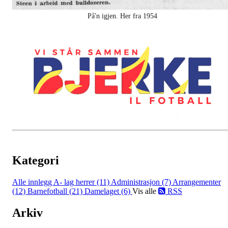
På'n igjen. Her fra 1954
Kategori
Alle innlegg
A- lag herrer (11)
Administrasjon (7)
Arrangementer
(12)
Barnefotball (21)
Damelaget (6)
Vis alle
RSS
Arkiv