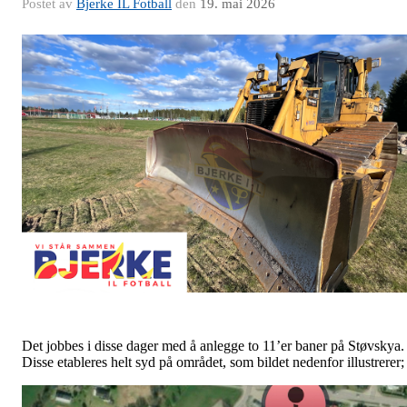
Postet av
Bjerke IL Fotball
den
19. mai 2026
Det jobbes i disse dager med å anlegge to 11’er baner på Støvskya.
Disse etableres helt syd på området, som bildet nedenfor illustrerer;