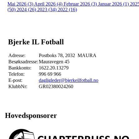
Mai 2026 (3)
April 2026 (4)
Februar 2026 (3)
Januar 2026 (1)
202
(50)
2024 (26)
2023 (34)
2022 (16)
Bjerke IL Fotball
Adresse:
Postboks 78, 2032 MAURA
Besøksadresse:
Mauravegen 45
Bankkonto:
1622.20.13279
Telefon:
996 69 966
E-post:
dagligleder@bjerkeilfotball.no
KlubbNr:
GR02380024260
Hovedsponsorer