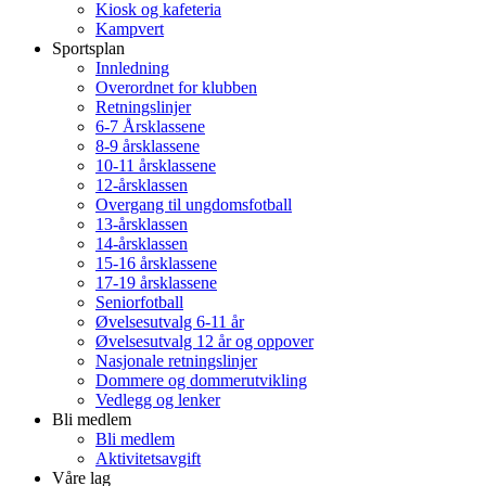
Kiosk og kafeteria
Kampvert
Sportsplan
Innledning
Overordnet for klubben
Retningslinjer
6-7 Årsklassene
8-9 årsklassene
10-11 årsklassene
12-årsklassen
Overgang til ungdomsfotball
13-årsklassen
14-årsklassen
15-16 årsklassene
17-19 årsklassene
Seniorfotball
Øvelsesutvalg 6-11 år
Øvelsesutvalg 12 år og oppover
Nasjonale retningslinjer
Dommere og dommerutvikling
Vedlegg og lenker
Bli medlem
Bli medlem
Aktivitetsavgift
Våre lag