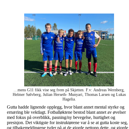
…mens G11 fikk vise seg frem på Skjetten. F.v: Andreas Wernberg,
Helmer Sølvberg, Julian Herseth- Munyari, Thomas Larsen og Lukas
Hagelia.
Gutta hadde lignende opplegg, hvor blant annet mental styrke og
ernæring ble vektlagt. Fotballøktene bestod blant annet av øvelser
med fokus på overblikk, pasning/ny bevegelse, hurtighet og
presisjon. Det viktigste for instruktørene var å se at gutta koste seg,
og tilbakemeldingene tyder på at de gjorde nettopp dette, og gjorde