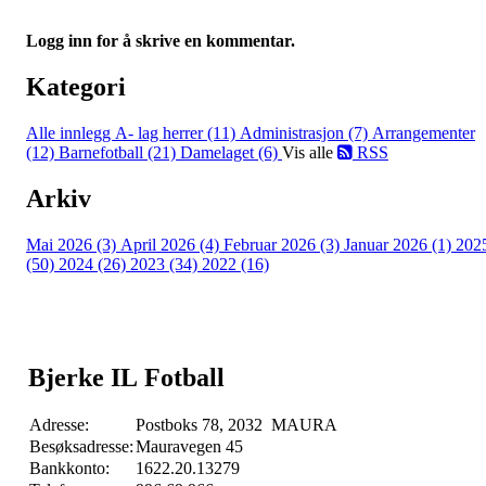
Logg inn for å skrive en kommentar.
Kategori
Alle innlegg
A- lag herrer (11)
Administrasjon (7)
Arrangementer
(12)
Barnefotball (21)
Damelaget (6)
Vis alle
RSS
Arkiv
Mai 2026 (3)
April 2026 (4)
Februar 2026 (3)
Januar 2026 (1)
202
(50)
2024 (26)
2023 (34)
2022 (16)
Bjerke IL Fotball
Adresse:
Postboks 78, 2032 MAURA
Besøksadresse:
Mauravegen 45
Bankkonto:
1622.20.13279