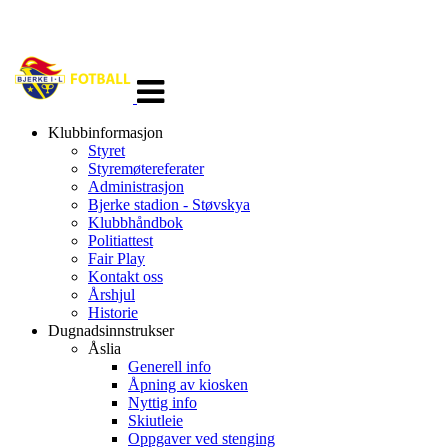
Veksle
navigasjon
Klubbinformasjon
Styret
Styremøtereferater
Administrasjon
Bjerke stadion - Støvskya
Klubbhåndbok
Politiattest
Fair Play
Kontakt oss
Årshjul
Historie
Dugnadsinnstrukser
Åslia
Generell info
Åpning av kiosken
Nyttig info
Skiutleie
Oppgaver ved stenging