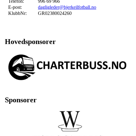
Telefon:
996 69 966
E-post:
dagligleder@bjerkeilfotball.no
KlubbNr:
GR02380024260
Hovedsponsorer
Sponsorer