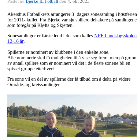
Postet av
Bjerke IL Fotball
den
4. okt 2023
Akershus Fotballkrets arrangerer 3- dagers sonesamling i høstferien
for 2011- kullet. Fra Bjerke var sju spillere deltakere på samlingene
som foregår på Kløfta og Skjetten.
Sonesamlinger er første ledd i det som kalles
NFF Landslagsskolen
12-16 år
.
Spillerne er nominert av klubbene i den enkelte sone.
Alle nominerte skal få muligheten til å vise seg frem, men på grunn
av antall spillere som er nominert vil det i de fleste sonene bli en
spisset gruppe etterhvert.
Fra sone vil en del av spillerne der få tilbud om å delta på videre
Område- og kretssamlinger.