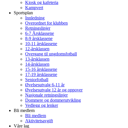
Kiosk og kafeteria
Kampvert
Sportsplan
Innledning
Overordnet for klubben
Retningslinjer
6-7 Årsklassene
8-9 årsklassene
10-11 årsklassene
12-årsklassen
Overgang til ungdomsfotball
13-årsklassen
14-årsklassen
15-16 årsklassene
17-19 årsklassene
Seniorfotball
Øvelsesutvalg 6-11 år
Øvelsesutvalg 12 år og oppover
Nasjonale retningslinjer
Dommere og dommerutvikling
Vedlegg og lenker
Bli medlem
Bli medlem
Aktivitetsavgift
Våre lag