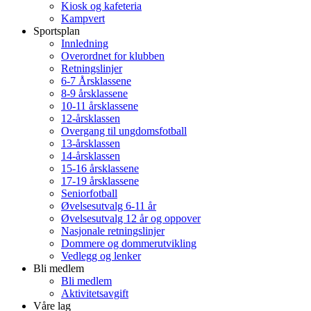
Kiosk og kafeteria
Kampvert
Sportsplan
Innledning
Overordnet for klubben
Retningslinjer
6-7 Årsklassene
8-9 årsklassene
10-11 årsklassene
12-årsklassen
Overgang til ungdomsfotball
13-årsklassen
14-årsklassen
15-16 årsklassene
17-19 årsklassene
Seniorfotball
Øvelsesutvalg 6-11 år
Øvelsesutvalg 12 år og oppover
Nasjonale retningslinjer
Dommere og dommerutvikling
Vedlegg og lenker
Bli medlem
Bli medlem
Aktivitetsavgift
Våre lag