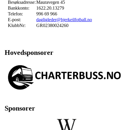
Besøksadresse:
Mauravegen 45
Bankkonto:
1622.20.13279
Telefon:
996 69 966
E-post:
dagligleder@bjerkeilfotball.no
KlubbNr:
GR02380024260
Hovedsponsorer
Sponsorer