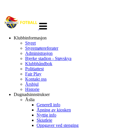
Veksle
navigasjon
Klubbinformasjon
Styret
Styremøtereferater
Administrasjon
Bjerke stadion - Støvskya
Klubbhåndbok
Politiattest
Fair Play
Kontakt oss
Årshjul
Historie
Dugnadsinnstrukser
Åslia
Generell info
Åpning av kiosken
Nyttig info
Skiutleie
Oppgaver ved stenging