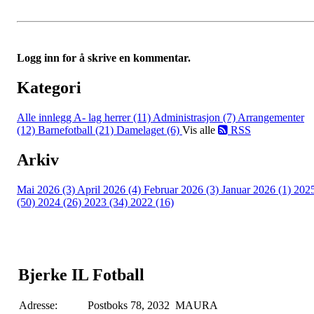
Logg inn for å skrive en kommentar.
Kategori
Alle innlegg
A- lag herrer (11)
Administrasjon (7)
Arrangementer
(12)
Barnefotball (21)
Damelaget (6)
Vis alle
RSS
Arkiv
Mai 2026 (3)
April 2026 (4)
Februar 2026 (3)
Januar 2026 (1)
202
(50)
2024 (26)
2023 (34)
2022 (16)
Bjerke IL Fotball
Adresse:
Postboks 78, 2032 MAURA