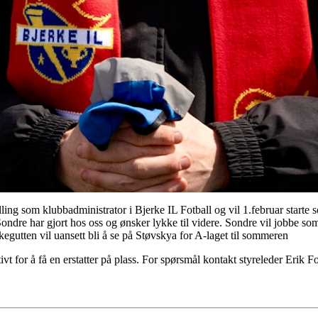
ling som klubbadministrator i Bjerke IL Fotball og vil 1.februar starte 
Sondre har gjort hos oss og ønsker lykke til videre. Sondre vil jobbe s
rkegutten vil uansett bli å se på Støvskya for A-laget til sommeren
tivt for å få en erstatter på plass. For spørsmål kontakt styreleder Erik 