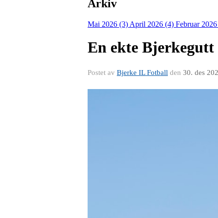
Arkiv
Mai 2026 (3)
April 2026 (4)
Februar 2026
En ekte Bjerkegutt
Postet av
Bjerke IL Fotball
den
30. des 20