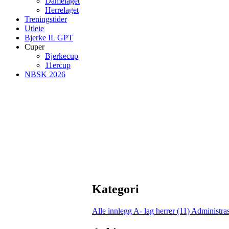
Damelaget
Herrelaget
Treningstider
Utleie
Bjerke IL GPT
Cuper
Bjerkecup
11ercup
NBSK 2026
Kategori
Alle innlegg
A- lag herrer (11)
Administras