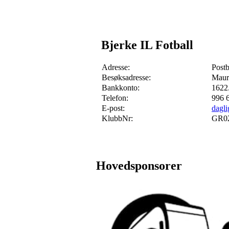
Bjerke IL Fotball
Adresse:
Post
Besøksadresse:
Maur
Bankkonto:
1622
Telefon:
996 
E-post:
dagli
KlubbNr:
GR0
Hovedsponsorer