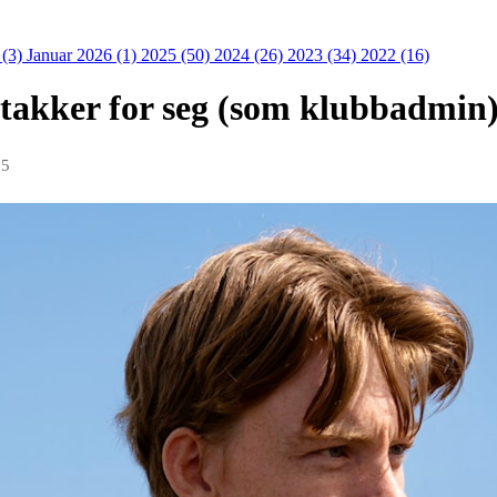
 (3)
Januar 2026 (1)
2025 (50)
2024 (26)
2023 (34)
2022 (16)
 takker for seg (som klubbadmin
25