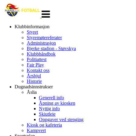
Veksle
navigasjon
Klubbinformasjon
Styret
Styremøtereferater
Administrasjon
Bjerke stadion - Støvskya
Klubbhåndbok
Politiattest
Fair Play
Kontakt oss
Årshjul
Historie
Dugnadsinnstrukser
Åslia
Generell info
Åpning av kiosken
Nyttig info
Skiutleie
Oppgaver ved stenging
Kiosk og kafeteria
Kampvert
Sportsplan