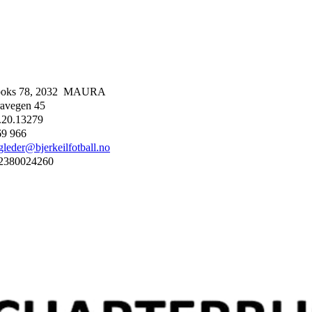
boks 78, 2032 MAURA
avegen 45
.20.13279
69 966
gleder@bjerkeilfotball.no
2380024260