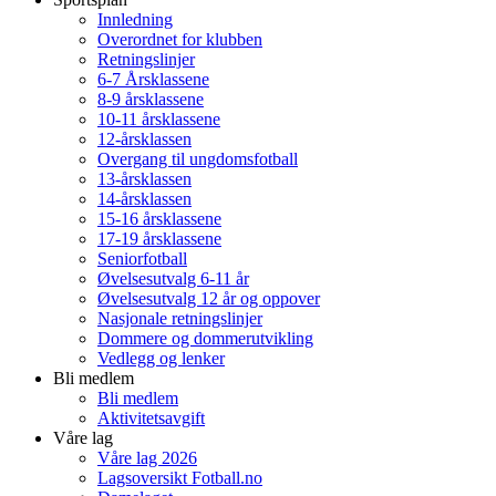
Innledning
Overordnet for klubben
Retningslinjer
6-7 Årsklassene
8-9 årsklassene
10-11 årsklassene
12-årsklassen
Overgang til ungdomsfotball
13-årsklassen
14-årsklassen
15-16 årsklassene
17-19 årsklassene
Seniorfotball
Øvelsesutvalg 6-11 år
Øvelsesutvalg 12 år og oppover
Nasjonale retningslinjer
Dommere og dommerutvikling
Vedlegg og lenker
Bli medlem
Bli medlem
Aktivitetsavgift
Våre lag
Våre lag 2026
Lagsoversikt Fotball.no