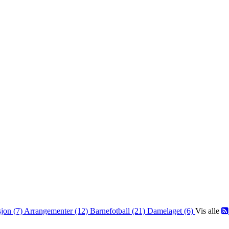
jon (7)
Arrangementer (12)
Barnefotball (21)
Damelaget (6)
Vis alle